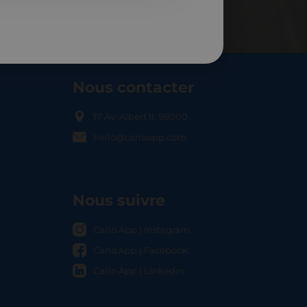
Nous contacter
17 Av. Albert II, 98000
hello@carloapp.com
OCAL
Nous suivre
Carlo App | Instagram
Carlo App | Facebook
Carlo App | Linkedin