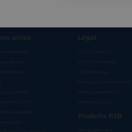
ens utiles
Légal
enir partenaire
CGU | Utilisateurs
ropos de nous
CGV | Commerçants
RT
SHOP
L
port d’impact
CGU Lemonway
g
Politique de confidentialité
e aux questions
Politique des cookies
stant virtuel 24/7
Mentions légales
merces engagés
Produits B2B
e de status
Lien de paiement
lo Business | Dashboard