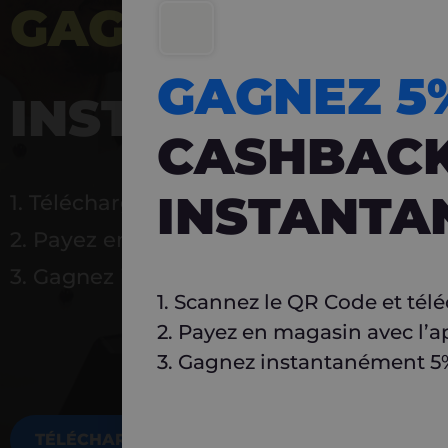
GAGNEZ 5%
DE 
GAGNEZ 
INSTANTANÉ
CASHBAC
INSTANTA
1. Téléchargez Carlo
2. Payez en magasin avec l’application
3. Gagnez instantanément 5 % à réutilise
1. Scannez le QR Code et tél
2. Payez en magasin avec l’a
3. Gagnez instantanément 5% 
TÉLÉCHARGEZ MAINTENANT