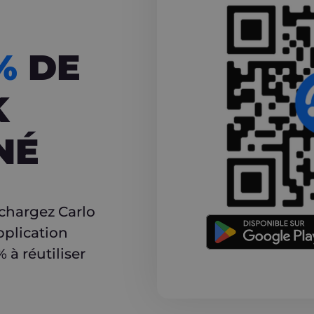
CASHBACK
5%
DE
K
NÉ
r
échargez Carlo
pplication
à réutiliser