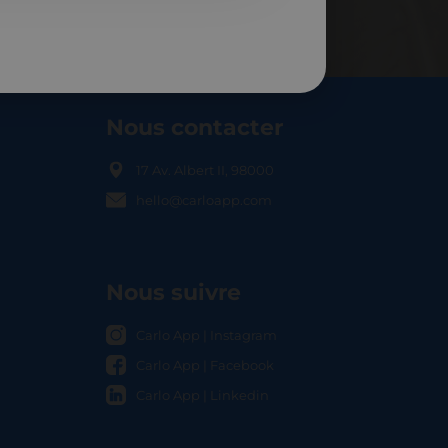
Nous contacter
17 Av. Albert II, 98000
hello@carloapp.com
OCAL
Nous suivre
Carlo App | Instagram
Carlo App | Facebook
Carlo App | Linkedin