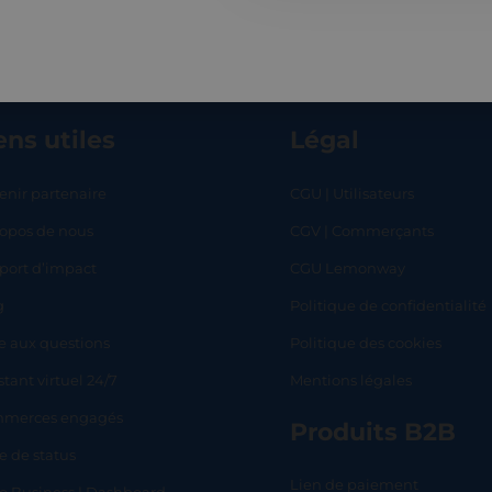
ens utiles
Légal
enir partenaire
CGU | Utilisateurs
ropos de nous
CGV | Commerçants
RT
SHOP
L
port d’impact
CGU Lemonway
g
Politique de confidentialité
e aux questions
Politique des cookies
stant virtuel 24/7
Mentions légales
merces engagés
Produits B2B
e de status
Lien de paiement
lo Business | Dashboard