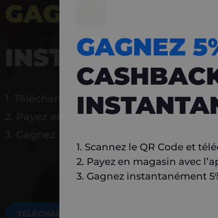
GAGNEZ 5%
DE 
GAGNEZ 
INSTANTANÉ
CASHBAC
INSTANTA
1. Téléchargez Carlo
2. Payez en magasin avec l’application
3. Gagnez instantanément 5 % à réutilise
1. Scannez le QR Code et tél
2. Payez en magasin avec l’a
3. Gagnez instantanément 5% 
TÉLÉCHARGEZ MAINTENANT