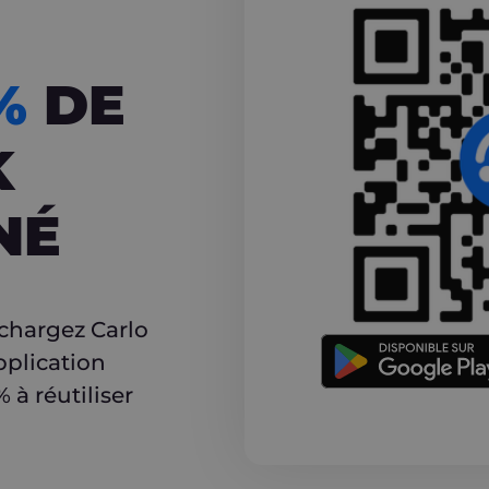
CASHBACK
5%
DE
K
NÉ
r
échargez Carlo
pplication
à réutiliser