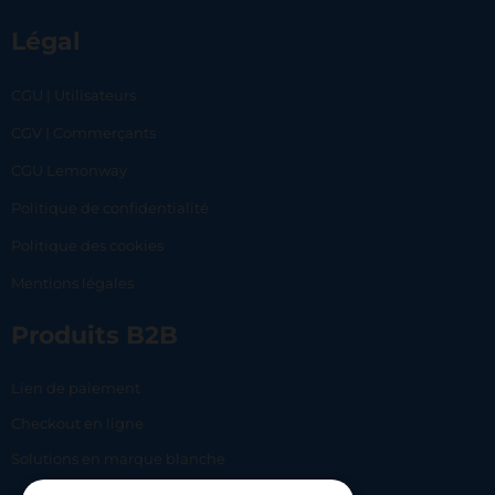
Légal
CGU | Utilisateurs
CGV | Commerçants
CGU Lemonway
Politique de confidentialité
Politique des cookies
Mentions légales
Produits B2B
Lien de paiement
Checkout en ligne
Solutions en marque blanche