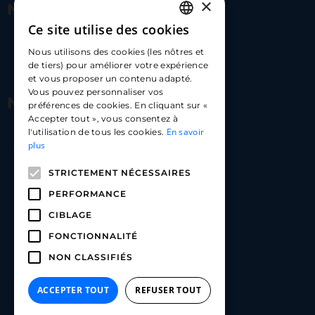
×
Nous contacter
Ce site utilise des cookies
FRENCH
17 Av. Albert II, 98000​
Nous utilisons des cookies (les nôtres et
ENGLISH
de tiers) pour améliorer votre expérience
hello@carloapp.com
et vous proposer un contenu adapté.
SPANISH
Vous pouvez personnaliser vos
Nous suivre
préférences de cookies. En cliquant sur «
Accepter tout », vous consentez à
En savoir
l'utilisation de tous les cookies.
Carlo App | Instagram
plus
Carlo App | Facebook
STRICTEMENT NÉCESSAIRES
Carlo App | Linkedin
PERFORMANCE
CIBLAGE
FONCTIONNALITÉ
NON CLASSIFIÉS
ACCEPTER TOUT
REFUSER TOUT