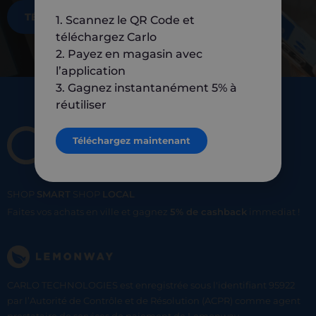
TÉLÉCHARGEZ MAINTENANT
1. Scannez le QR Code et
téléchargez Carlo
2. Payez en magasin avec
l’application
3. Gagnez instantanément 5% à
réutiliser
Téléchargez maintenant
SHOP
SMART
SHOP
LOCAL
Faites vos achats en ville et gagnez
5% de cashback
immediat !
CARLO TECHNOLOGIES est enregistrée sous l'identifiant 95922
par l’Autorité de Contrôle et de Résolution (ACPR) comme agent