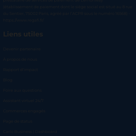
prestataire de services de paiement de Lemonway
(établissement de paiement dont le siège social est situé au 8 rue
du Sentier, 75002 Paris, agréé par l’ACPR sous le numéro 16568) -
https://www.regafi.fr/
Liens utiles
Devenir partenaire
À propos de nous
Rapport d’impact
Blog
Foire aux questions
Assistant virtuel 24/7
Commerces engagés
Page de status
Carlo Business | Dashboard