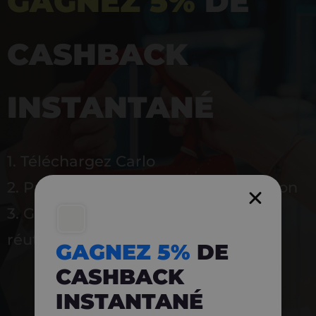
GAGNEZ 5%
DE
CASHBACK
INSTANTANÉ
1. Téléchargez Carlo
2. Payez en magasin avec l’application
3. Gagnez instantanément 5 % à
réutiliser
GAGNEZ 5%
DE
CASHBACK
INSTANTANÉ