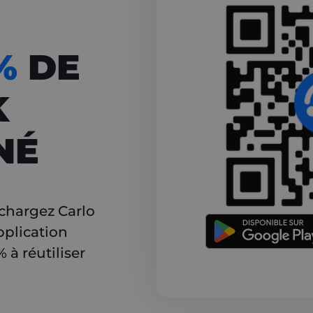
CASHBACK
5%
DE
K
NÉ
r
échargez Carlo
pplication
à réutiliser