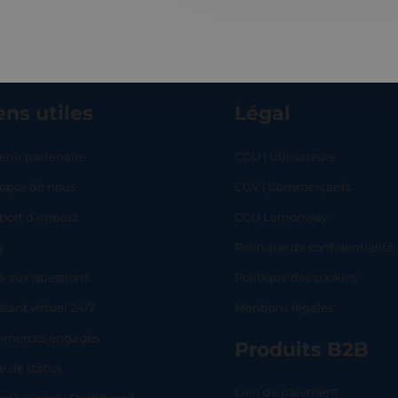
ens utiles
Légal
enir partenaire
CGU | Utilisateurs
ropos de nous
CGV | Commerçants
RT
SHOP
L
port d’impact
CGU Lemonway
g
Politique de confidentialité
e aux questions
Politique des cookies
stant virtuel 24/7
Mentions légales
merces engagés
Produits B2B
e de status
Lien de paiement
lo Business | Dashboard