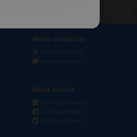
Nous contacter
17 Av. Albert II, 98000
hello@carloapp.com
OCAL
Nous suivre
Carlo App | Instagram
Carlo App | Facebook
Carlo App | Linkedin