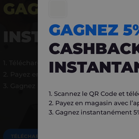
GAGNEZ 5%
DE 
GAGNEZ 
INSTANTANÉ
CASHBAC
INSTANTA
1. Téléchargez Carlo
2. Payez en magasin avec l’application
3. Gagnez instantanément 5 % à réutilise
1. Scannez le QR Code et tél
2. Payez en magasin avec l’a
3. Gagnez instantanément 5% 
TÉLÉCHARGEZ MAINTENANT