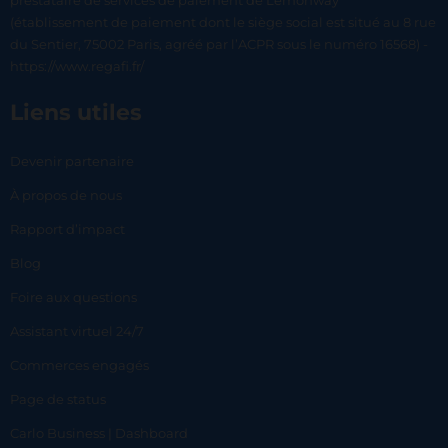
prestataire de services de paiement de Lemonway
(établissement de paiement dont le siège social est situé au 8 rue
du Sentier, 75002 Paris, agréé par l’ACPR sous le numéro 16568) -
https://www.regafi.fr/
Liens utiles
Devenir partenaire
À propos de nous
Rapport d’impact
Blog
Foire aux questions
Assistant virtuel 24/7
Commerces engagés
Page de status
Carlo Business | Dashboard