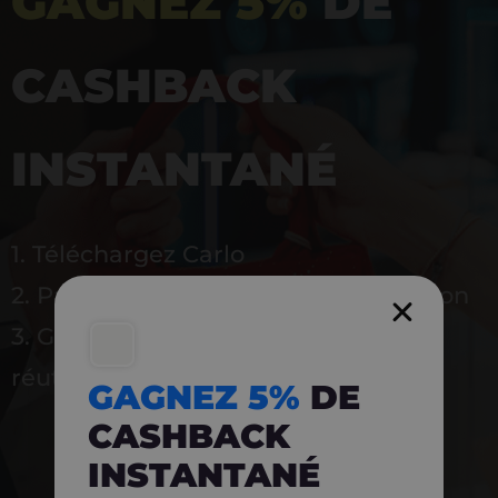
GAGNEZ 5%
DE
CASHBACK
INSTANTANÉ
1. Téléchargez Carlo
2. Payez en magasin avec l’application
3. Gagnez instantanément 5 % à
réutiliser
GAGNEZ 5%
DE
CASHBACK
INSTANTANÉ