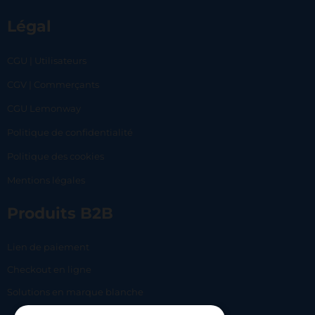
Légal
CGU | Utilisateurs
CGV | Commerçants
CGU Lemonway
Politique de confidentialité
Politique des cookies
Mentions légales
Produits B2B
Lien de paiement
Checkout en ligne
Solutions en marque blanche