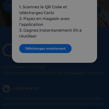
TÉLÉCHARGEZ MAINTENANT
1. Scannez le QR Code et
téléchargez Carlo
2. Payez en magasin avec
l’application
3. Gagnez instantanément 5% à
réutiliser
Téléchargez maintenant
SHOP
SMART
SHOP
LOCAL
Faites vos achats en ville et gagnez
5% de cashback
immediat !
CARLO TECHNOLOGIES est enregistrée sous l'identifiant 95922
par l’Autorité de Contrôle et de Résolution (ACPR) comme agent