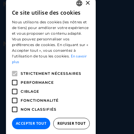
×
Nous contacter
Ce site utilise des cookies
FRENCH
17 Av. Albert II, 98000​
Nous utilisons des cookies (les nôtres et
ENGLISH
de tiers) pour améliorer votre expérience
hello@carloapp.com
et vous proposer un contenu adapté.
SPANISH
Vous pouvez personnaliser vos
Nous suivre
préférences de cookies. En cliquant sur «
Accepter tout », vous consentez à
En savoir
l'utilisation de tous les cookies.
Carlo App | Instagram
plus
Carlo App | Facebook
STRICTEMENT NÉCESSAIRES
Carlo App | Linkedin
PERFORMANCE
CIBLAGE
FONCTIONNALITÉ
NON CLASSIFIÉS
ACCEPTER TOUT
REFUSER TOUT