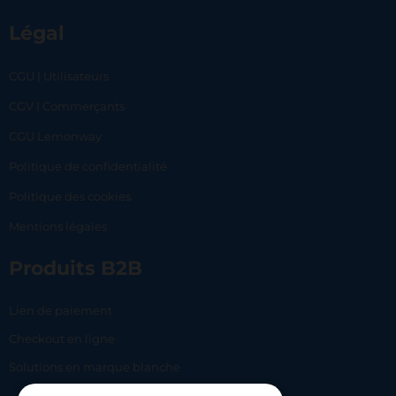
Légal
CGU | Utilisateurs
CGV | Commerçants
CGU Lemonway
Politique de confidentialité
Politique des cookies
Mentions légales
Produits B2B
Lien de paiement
Checkout en ligne
Solutions en marque blanche