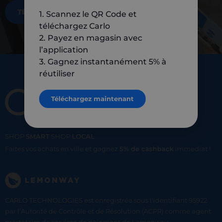
TÉLÉCHARGEZ MAINTENANT
1. Scannez le QR Code et
téléchargez Carlo
2. Payez en magasin avec
l’application
3. Gagnez instantanément 5% à
réutiliser
Téléchargez maintenant
SHOP
SMART
SHOP
LOCAL
Faites vos achats en ville et gagnez
5% de cashback
immediat !
CARLO TECHNOLOGIES est enregistrée sous l'identifiant 95922
par l’Autorité de Contrôle et de Résolution (ACPR) comme agent