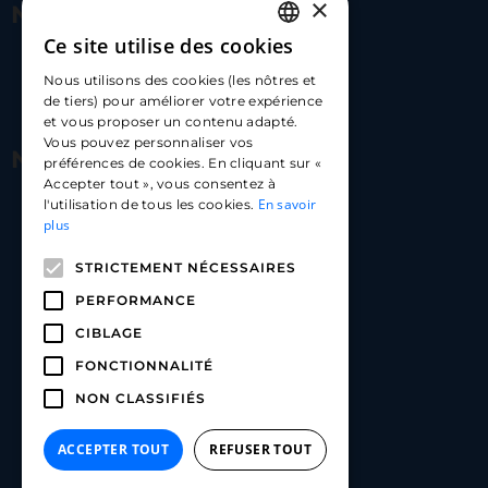
×
Nous contacter
Ce site utilise des cookies
FRENCH
17 Av. Albert II, 98000​
Nous utilisons des cookies (les nôtres et
ENGLISH
de tiers) pour améliorer votre expérience
hello@carloapp.com
et vous proposer un contenu adapté.
SPANISH
Vous pouvez personnaliser vos
Nous suivre
préférences de cookies. En cliquant sur «
Accepter tout », vous consentez à
En savoir
l'utilisation de tous les cookies.
Carlo App | Instagram
plus
Carlo App | Facebook
STRICTEMENT NÉCESSAIRES
Carlo App | Linkedin
PERFORMANCE
CIBLAGE
FONCTIONNALITÉ
NON CLASSIFIÉS
ACCEPTER TOUT
REFUSER TOUT