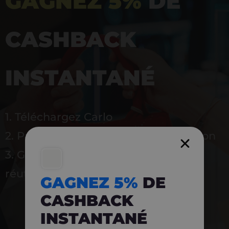
GAGNEZ 5%
DE
CASHBACK
INSTANTANÉ
1. Téléchargez Carlo
2. Payez en magasin avec l’application
3. Gagnez instantanément 5 % à
réutiliser
GAGNEZ 5%
DE
CASHBACK
INSTANTANÉ