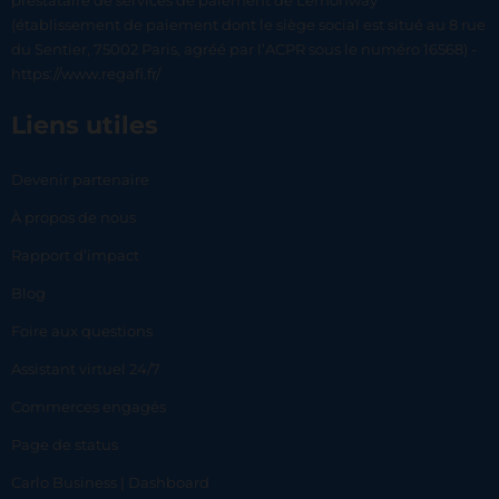
prestataire de services de paiement de Lemonway
(établissement de paiement dont le siège social est situé au 8 rue
du Sentier, 75002 Paris, agréé par l’ACPR sous le numéro 16568) -
https://www.regafi.fr/
Liens utiles
Devenir partenaire
À propos de nous
Rapport d’impact
Blog
Foire aux questions
Assistant virtuel 24/7
Commerces engagés
Page de status
Carlo Business | Dashboard