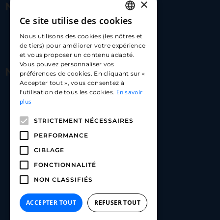
×
Nous contacter
Ce site utilise des cookies
FRENCH
17 Av. Albert II, 98000​
Nous utilisons des cookies (les nôtres et
ENGLISH
de tiers) pour améliorer votre expérience
hello@carloapp.com
et vous proposer un contenu adapté.
SPANISH
Vous pouvez personnaliser vos
Nous suivre
préférences de cookies. En cliquant sur «
Accepter tout », vous consentez à
En savoir
l'utilisation de tous les cookies.
Carlo App | Instagram
plus
Carlo App | Facebook
STRICTEMENT NÉCESSAIRES
Carlo App | Linkedin
PERFORMANCE
CIBLAGE
FONCTIONNALITÉ
NON CLASSIFIÉS
ACCEPTER TOUT
REFUSER TOUT