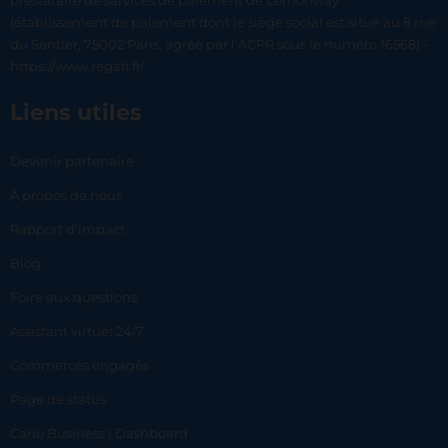
prestataire de services de paiement de Lemonway
(établissement de paiement dont le siège social est situé au 8 rue
du Sentier, 75002 Paris, agréé par l’ACPR sous le numéro 16568) -
https://www.regafi.fr/
Liens utiles
Devenir partenaire
À propos de nous
Rapport d’impact
Blog
Foire aux questions
Assistant virtuel 24/7
Commerces engagés
Page de status
Carlo Business | Dashboard