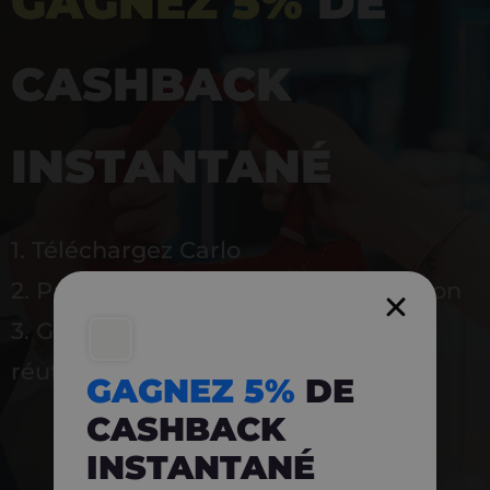
GAGNEZ 5%
DE
CASHBACK
INSTANTANÉ
1. Téléchargez Carlo
2. Payez en magasin avec l’application
3. Gagnez instantanément 5 % à
réutiliser
GAGNEZ 5%
DE
CASHBACK
INSTANTANÉ