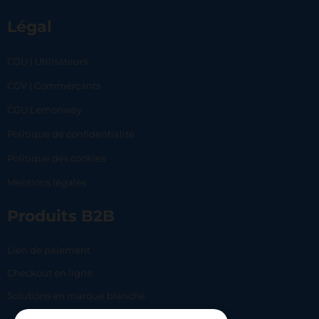
Légal
CGU | Utilisateurs
CGV | Commerçants
CGU Lemonway
Politique de confidentialité
Politique des cookies
Mentions légales
Produits B2B
Lien de paiement
Checkout en ligne
Solutions en marque blanche