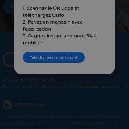
TÉLÉCHARGEZ MAINTENANT
1. Scannez le QR Code et
téléchargez Carlo
2. Payez en magasin avec
l’application
3. Gagnez instantanément 5% à
réutiliser
Téléchargez maintenant
SHOP
SMART
SHOP
LOCAL
Faites vos achats en ville et gagnez
5% de cashback
immediat !
CARLO TECHNOLOGIES est enregistrée sous l'identifiant 95922
par l’Autorité de Contrôle et de Résolution (ACPR) comme agent