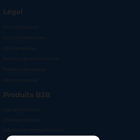
Légal
CGU | Utilisateurs
CGV | Commerçants
CGU Lemonway
Politique de confidentialité
Politique des cookies
Mentions légales
Produits B2B
Lien de paiement
Checkout en ligne
Solutions en marque blanche