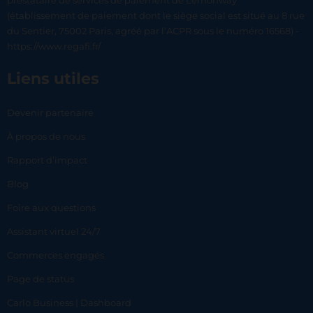
prestataire de services de paiement de Lemonway
(établissement de paiement dont le siège social est situé au 8 rue
du Sentier, 75002 Paris, agréé par l’ACPR sous le numéro 16568) -
https://www.regafi.fr/
Liens utiles
Devenir partenaire
À propos de nous
Rapport d’impact
Blog
Foire aux questions
Assistant virtuel 24/7
Commerces engagés
Page de status
Carlo Business | Dashboard