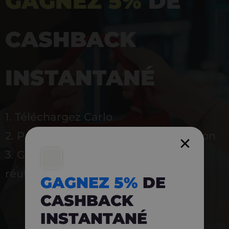
GAGNEZ 5%
DE
CASHBACK
INSTANTANÉ
1. Téléchargez Carlo
2. Payez en magasin avec l’application
3. Gagnez instantanément 5 % à
réutiliser
GAGNEZ 5%
DE
CASHBACK
INSTANTANÉ