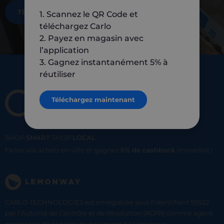
TÉLÉCHARGEZ MAINTENANT
1. Scannez le QR Code et
téléchargez Carlo
2. Payez en magasin avec
l’application
3. Gagnez instantanément 5% à
réutiliser
Téléchargez maintenant
SHOP
SMART
SHOP
LOCAL
Faites vos achats en ville et gagnez
5% de cashback
immediat !
CARLO TECHNOLOGIES est enregistrée sous l'identifiant 95922
par l’Autorité de Contrôle et de Résolution (ACPR) comme agent