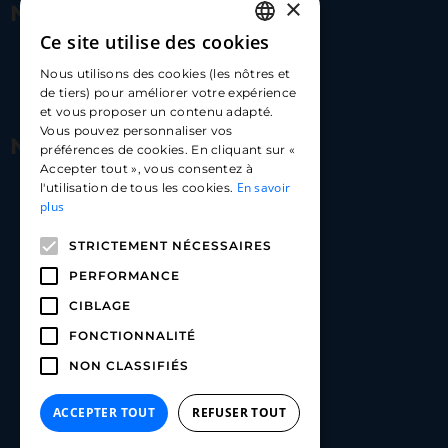
×
Nous contacter
Ce site utilise des cookies
FRENCH
17 Av. Albert II, 98000​
Nous utilisons des cookies (les nôtres et
ENGLISH
de tiers) pour améliorer votre expérience
hello@carloapp.com
et vous proposer un contenu adapté.
SPANISH
Vous pouvez personnaliser vos
Nous suivre
préférences de cookies. En cliquant sur «
Accepter tout », vous consentez à
En savoir
l'utilisation de tous les cookies.
Carlo App | Instagram
plus
Carlo App | Facebook
STRICTEMENT NÉCESSAIRES
Carlo App | Linkedin
PERFORMANCE
CIBLAGE
FONCTIONNALITÉ
NON CLASSIFIÉS
ACCEPTER TOUT
REFUSER TOUT