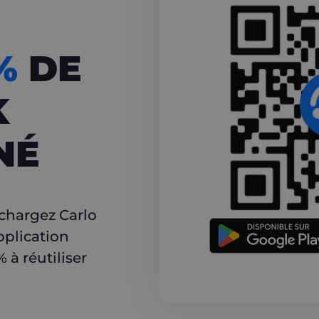
CASHBACK
5%
DE
K
NÉ
r
échargez Carlo
pplication
à réutiliser