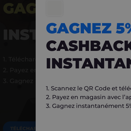
GAGNEZ 5%
DE 
GAGNEZ 
INSTANTANÉ
CASHBAC
INSTANTA
1. Téléchargez Carlo
2. Payez en magasin avec l’application
3. Gagnez instantanément 5 % à réutilise
1. Scannez le QR Code et tél
2. Payez en magasin avec l’a
3. Gagnez instantanément 5% 
TÉLÉCHARGEZ MAINTENANT