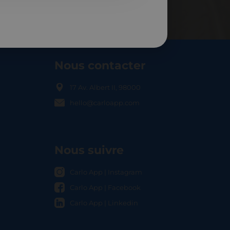
Nous contacter
17 Av. Albert II, 98000
hello@carloapp.com
OCAL
Nous suivre
Carlo App | Instagram
Carlo App | Facebook
Carlo App | Linkedin