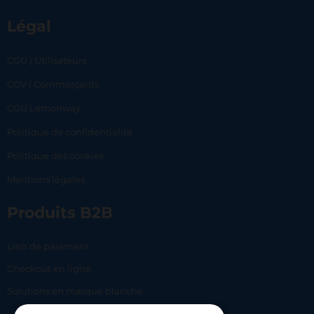
Légal
CGU | Utilisateurs
CGV | Commerçants
CGU Lemonway
Politique de confidentialité
Politique des cookies
Mentions légales
Produits B2B
Lien de paiement
Checkout en ligne
Solutions en marque blanche