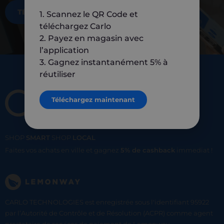
TÉLÉCHARGEZ MAINTENANT
1. Scannez le QR Code et
téléchargez Carlo
2. Payez en magasin avec
l’application
3. Gagnez instantanément 5% à
réutiliser
Téléchargez maintenant
SHOP
SMART
SHOP
LOCAL
Faites vos achats en ville et gagnez
5% de cashback
immediat !
CARLO TECHNOLOGIES est enregistrée sous l'identifiant 95922
par l’Autorité de Contrôle et de Résolution (ACPR) comme agent