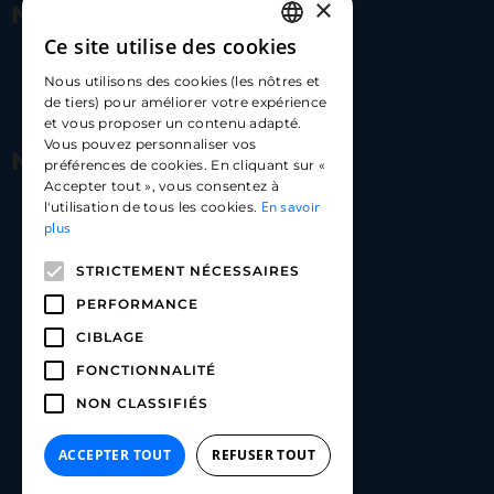
×
Nous contacter
Ce site utilise des cookies
FRENCH
17 Av. Albert II, 98000​
Nous utilisons des cookies (les nôtres et
ENGLISH
de tiers) pour améliorer votre expérience
hello@carloapp.com
et vous proposer un contenu adapté.
SPANISH
Vous pouvez personnaliser vos
Nous suivre
préférences de cookies. En cliquant sur «
Accepter tout », vous consentez à
En savoir
l'utilisation de tous les cookies.
Carlo App | Instagram
plus
Carlo App | Facebook
STRICTEMENT NÉCESSAIRES
Carlo App | Linkedin
PERFORMANCE
CIBLAGE
FONCTIONNALITÉ
NON CLASSIFIÉS
ACCEPTER TOUT
REFUSER TOUT