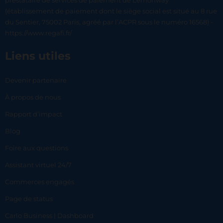
prestataire de services de paiement de Lemonway
(établissement de paiement dont le siège social est situé au 8 rue
du Sentier, 75002 Paris, agréé par l’ACPR sous le numéro 16568) -
https://www.regafi.fr/
Liens utiles
Devenir partenaire
À propos de nous
Rapport d’impact
Blog
Foire aux questions
Assistant virtuel 24/7
Commerces engagés
Page de status
Carlo Business | Dashboard