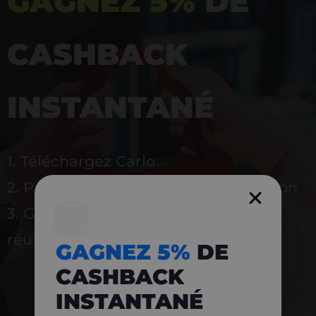
GAGNEZ 5%
DE
CASHBACK
INSTANTANÉ
1. Téléchargez Carlo
2. Payez en magasin avec l’application
3. Gagnez instantanément 5 % à
réutiliser
GAGNEZ 5%
DE
CASHBACK
INSTANTANÉ