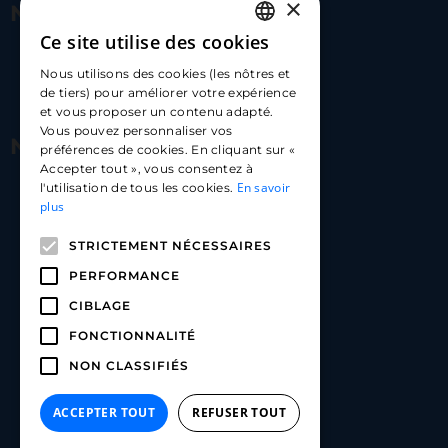
×
Nous contacter
Ce site utilise des cookies
FRENCH
17 Av. Albert II, 98000​
Nous utilisons des cookies (les nôtres et
ENGLISH
de tiers) pour améliorer votre expérience
hello@carloapp.com
et vous proposer un contenu adapté.
SPANISH
Vous pouvez personnaliser vos
Nous suivre
préférences de cookies. En cliquant sur «
Accepter tout », vous consentez à
En savoir
l'utilisation de tous les cookies.
Carlo App | Instagram
plus
Carlo App | Facebook
STRICTEMENT NÉCESSAIRES
Carlo App | Linkedin
PERFORMANCE
CIBLAGE
FONCTIONNALITÉ
NON CLASSIFIÉS
ACCEPTER TOUT
REFUSER TOUT