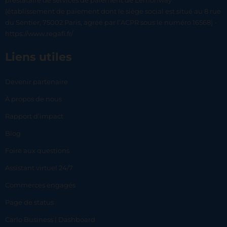
prestataire de services de paiement de Lemonway
(établissement de paiement dont le siège social est situé au 8 rue
du Sentier, 75002 Paris, agréé par l’ACPR sous le numéro 16568) -
https://www.regafi.fr/
Liens utiles
Devenir partenaire
À propos de nous
Rapport d’impact
Blog
Foire aux questions
Assistant virtuel 24/7
Commerces engagés
Page de status
Carlo Business | Dashboard