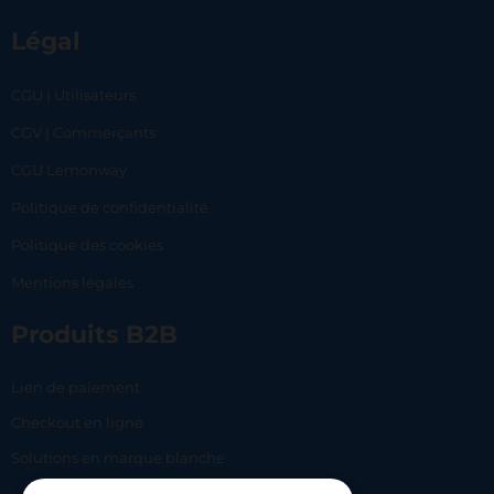
Légal
CGU | Utilisateurs
CGV | Commerçants
CGU Lemonway
Politique de confidentialité
Politique des cookies
Mentions légales
Produits B2B
Lien de paiement
Checkout en ligne
Solutions en marque blanche