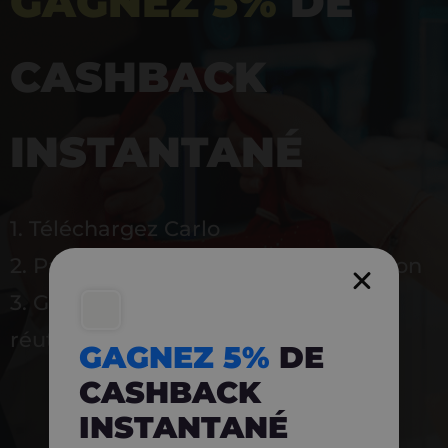
GAGNEZ 5%
DE
CASHBACK
INSTANTANÉ
1. Téléchargez Carlo
2. Payez en magasin avec l’application
3. Gagnez instantanément 5 % à
réutiliser
GAGNEZ 5%
DE
CASHBACK
INSTANTANÉ