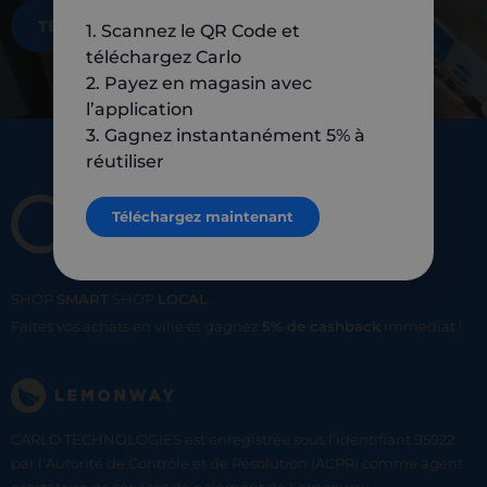
TÉLÉCHARGEZ MAINTENANT
1. Scannez le QR Code et
téléchargez Carlo
2. Payez en magasin avec
l’application
3. Gagnez instantanément 5% à
réutiliser
Téléchargez maintenant
SHOP
SMART
SHOP
LOCAL
Faites vos achats en ville et gagnez
5% de cashback
immediat !
CARLO TECHNOLOGIES est enregistrée sous l'identifiant 95922
par l’Autorité de Contrôle et de Résolution (ACPR) comme agent