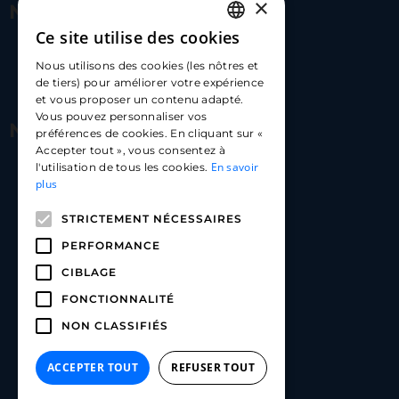
×
Nous contacter
Ce site utilise des cookies
FRENCH
17 Av. Albert II, 98000​
Nous utilisons des cookies (les nôtres et
ENGLISH
de tiers) pour améliorer votre expérience
hello@carloapp.com
et vous proposer un contenu adapté.
SPANISH
Vous pouvez personnaliser vos
Nous suivre
préférences de cookies. En cliquant sur «
Accepter tout », vous consentez à
En savoir
l'utilisation de tous les cookies.
Carlo App | Instagram
plus
Carlo App | Facebook
STRICTEMENT NÉCESSAIRES
Carlo App | Linkedin
PERFORMANCE
CIBLAGE
FONCTIONNALITÉ
NON CLASSIFIÉS
ACCEPTER TOUT
REFUSER TOUT