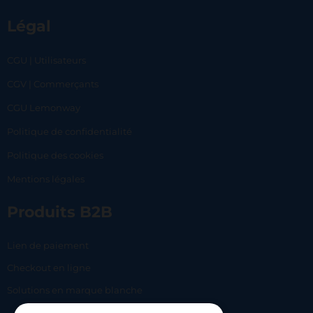
Légal
CGU | Utilisateurs
CGV | Commerçants
CGU Lemonway
Politique de confidentialité
Politique des cookies
Mentions légales
Produits B2B
Lien de paiement
Checkout en ligne
Solutions en marque blanche