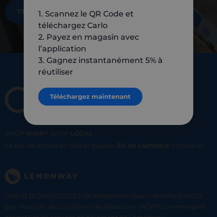
TÉLÉCHARGEZ MAINTENANT
1. Scannez le QR Code et
téléchargez Carlo
2. Payez en magasin avec
l’application
3. Gagnez instantanément 5% à
réutiliser
Téléchargez maintenant
SHOP
SMART
SHOP
LOCAL
Faites vos achats en ville et gagnez
5% de cashback
immediat !
CARLO TECHNOLOGIES est enregistrée sous l'identifiant 95922
par l’Autorité de Contrôle et de Résolution (ACPR) comme agent