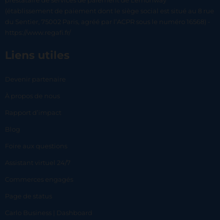
prestataire de services de paiement de Lemonway
(établissement de paiement dont le siège social est situé au 8 rue
du Sentier, 75002 Paris, agréé par l’ACPR sous le numéro 16568) -
https://www.regafi.fr/
Liens utiles
Devenir partenaire
À propos de nous
Rapport d’impact
Blog
Foire aux questions
Assistant virtuel 24/7
Commerces engagés
Page de status
Carlo Business | Dashboard