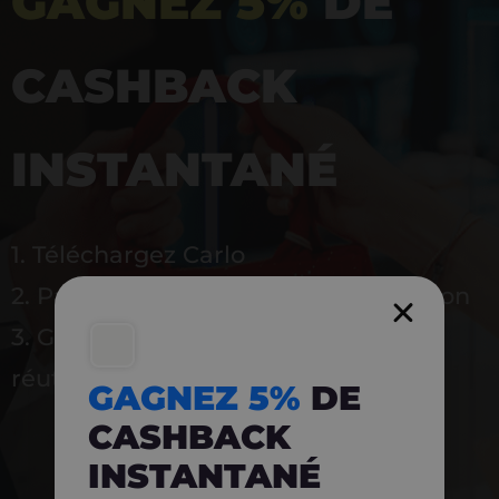
GAGNEZ 5%
DE
CASHBACK
INSTANTANÉ
1. Téléchargez Carlo
2. Payez en magasin avec l’application
3. Gagnez instantanément 5 % à
réutiliser
GAGNEZ 5%
DE
CASHBACK
INSTANTANÉ