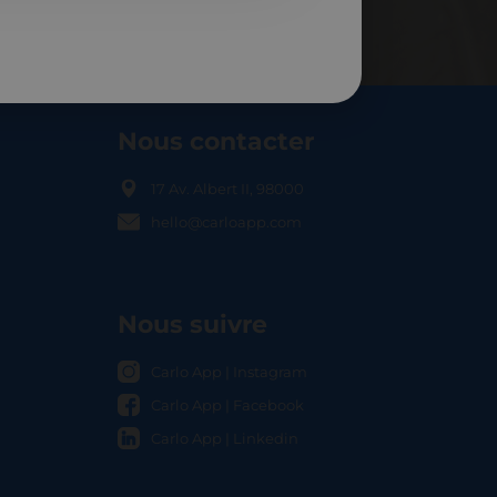
Nous contacter
17 Av. Albert II, 98000
hello@carloapp.com
OCAL
Nous suivre
Carlo App | Instagram
Carlo App | Facebook
Carlo App | Linkedin