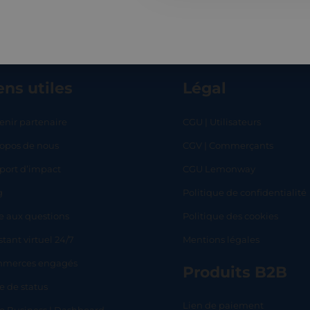
ens utiles
Légal
enir partenaire
CGU | Utilisateurs
ropos de nous
CGV | Commerçants
RT
SHOP
L
port d’impact
CGU Lemonway
g
Politique de confidentialité
e aux questions
Politique des cookies
stant virtuel 24/7
Mentions légales
merces engagés
Produits B2B
e de status
Lien de paiement
lo Business | Dashboard