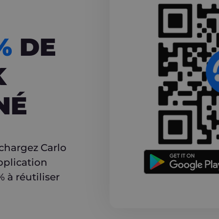
CASHBACK
5%
DE
K
NÉ
r
échargez Carlo
pplication
à réutiliser