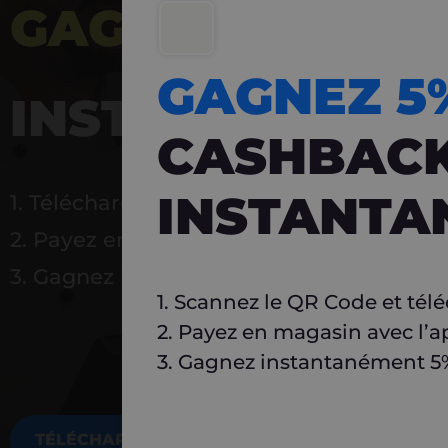
GAGNEZ 5%
DE 
GAGNEZ 
INSTANTANÉ
CASHBAC
INSTANTA
1. Téléchargez Carlo
2. Payez en magasin avec l’application
3. Gagnez instantanément 5 % à réutilise
1. Scannez le QR Code et tél
2. Payez en magasin avec l’a
3. Gagnez instantanément 5% 
TÉLÉCHARGEZ MAINTENANT