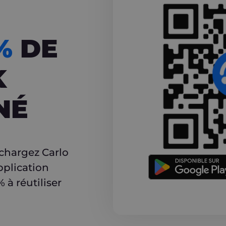
CASHBACK
5%
DE
K
NÉ
r
échargez Carlo
pplication
à réutiliser