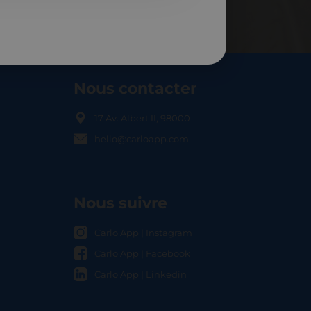
Nous contacter
17 Av. Albert II, 98000
hello@carloapp.com
OCAL
Nous suivre
Carlo App | Instagram
Carlo App | Facebook
Carlo App | Linkedin