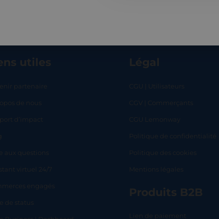
ens utiles
Légal
enir partenaire
CGU | Utilisateurs
ropos de nous
CGV | Commerçants
RT
SHOP
L
port d’impact
CGU Lemonway
g
Politique de confidentialité
e aux questions
Politique des cookies
stant virtuel 24/7
Mentions légales
merces engagés
Produits B2B
e de status
Lien de paiement
lo Business | Dashboard