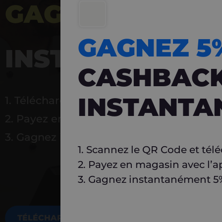
GAGNEZ 5%
DE 
GAGNEZ 
INSTANTANÉ
CASHBAC
INSTANTA
1. Téléchargez Carlo
2. Payez en magasin avec l’application
3. Gagnez instantanément 5 % à réutilise
1. Scannez le QR Code et tél
2. Payez en magasin avec l’a
3. Gagnez instantanément 5% 
TÉLÉCHARGEZ MAINTENANT