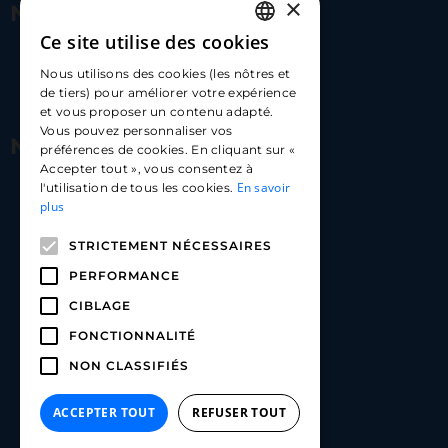
×
Nous contacter
Ce site utilise des cookies
FRENCH
17 Av. Albert II, 98000​
Nous utilisons des cookies (les nôtres et
ENGLISH
de tiers) pour améliorer votre expérience
hello@carloapp.com
et vous proposer un contenu adapté.
SPANISH
Vous pouvez personnaliser vos
Nous suivre
préférences de cookies. En cliquant sur «
Accepter tout », vous consentez à
En savoir
l'utilisation de tous les cookies.
Carlo App | Instagram
plus
Carlo App | Facebook
STRICTEMENT NÉCESSAIRES
Carlo App | Linkedin
PERFORMANCE
CIBLAGE
FONCTIONNALITÉ
NON CLASSIFIÉS
ACCEPTER TOUT
REFUSER TOUT