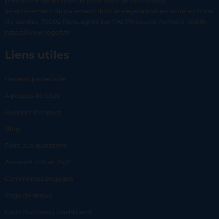
prestataire de services de paiement de Lemonway
(établissement de paiement dont le siège social est situé au 8 rue
du Sentier, 75002 Paris, agréé par l’ACPR sous le numéro 16568) -
https://www.regafi.fr/
Liens utiles
Devenir partenaire
À propos de nous
Rapport d’impact
Blog
Foire aux questions
Assistant virtuel 24/7
Commerces engagés
Page de status
Carlo Business | Dashboard