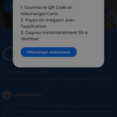
TÉLÉCHARGEZ MAINTENANT
1. Scannez le QR Code et
téléchargez Carlo
2. Payez en magasin avec
l’application
3. Gagnez instantanément 5% à
réutiliser
Téléchargez maintenant
SHOP
SMART
SHOP
LOCAL
Faites vos achats en ville et gagnez
5% de cashback
immediat !
CARLO TECHNOLOGIES est enregistrée sous l'identifiant 95922
par l’Autorité de Contrôle et de Résolution (ACPR) comme agent