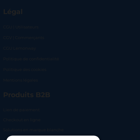
Légal
CGU | Utilisateurs
CGV | Commerçants
CGU Lemonway
Politique de confidentialité
Politique des cookies
Mentions légales
Produits B2B
Lien de paiement
Checkout en ligne
Solutions en marque blanche