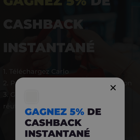
GAGNEZ 5%
DE
CASHBACK
INSTANTANÉ
1. Téléchargez Carlo
2. Payez en magasin avec l’application
3. Gagnez instantanément 5 % à
réutiliser
GAGNEZ 5%
DE
CASHBACK
INSTANTANÉ