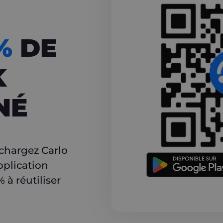
CASHBACK
5%
DE
K
NÉ
r
échargez Carlo
pplication
à réutiliser