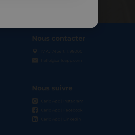
Nous contacter
17 Av. Albert II, 98000
hello@carloapp.com
OCAL
Nous suivre
Carlo App | Instagram
Carlo App | Facebook
Carlo App | Linkedin