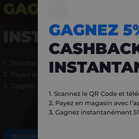
GAGNEZ 5%
DE 
GAGNEZ 
INSTANTANÉ
CASHBAC
INSTANTA
1. Téléchargez Carlo
2. Payez en magasin avec l’application
3. Gagnez instantanément 5 % à réutilise
1. Scannez le QR Code et tél
2. Payez en magasin avec l’a
3. Gagnez instantanément 5% 
TÉLÉCHARGEZ MAINTENANT