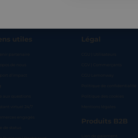
ens utiles
Légal
enir partenaire
CGU | Utilisateurs
ropos de nous
CGV | Commerçants
RT
SHOP
L
port d’impact
CGU Lemonway
g
Politique de confidentialité
e aux questions
Politique des cookies
stant virtuel 24/7
Mentions légales
merces engagés
Produits B2B
e de status
Lien de paiement
lo Business | Dashboard