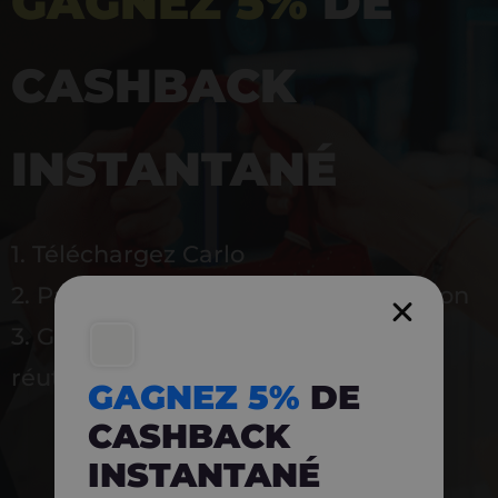
GAGNEZ 5%
DE
CASHBACK
INSTANTANÉ
1. Téléchargez Carlo
2. Payez en magasin avec l’application
3. Gagnez instantanément 5 % à
réutiliser
GAGNEZ 5%
DE
CASHBACK
INSTANTANÉ