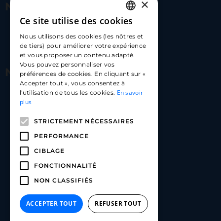
×
Nous contacter
Ce site utilise des cookies
FRENCH
17 Av. Albert II, 98000​
Nous utilisons des cookies (les nôtres et
ENGLISH
de tiers) pour améliorer votre expérience
hello@carloapp.com
et vous proposer un contenu adapté.
SPANISH
Vous pouvez personnaliser vos
Nous suivre
préférences de cookies. En cliquant sur «
Accepter tout », vous consentez à
En savoir
l'utilisation de tous les cookies.
Carlo App | Instagram
plus
Carlo App | Facebook
STRICTEMENT NÉCESSAIRES
Carlo App | Linkedin
PERFORMANCE
CIBLAGE
FONCTIONNALITÉ
NON CLASSIFIÉS
ACCEPTER TOUT
REFUSER TOUT