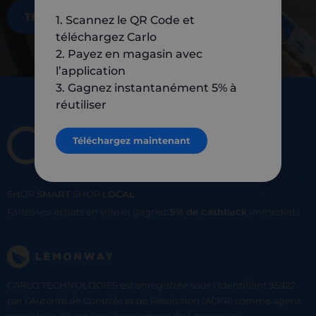
TÉLÉCHARGEZ MAINTENANT
1. Scannez le QR Code et
téléchargez Carlo
2. Payez en magasin avec
l’application
3. Gagnez instantanément 5% à
réutiliser
Téléchargez maintenant
SHOP
SMART
SHOP
LOCAL
Faites vos achats en ville et gagnez
5% de cashback
immediat !
CARLO TECHNOLOGIES est enregistrée sous l'identifiant 95922
par l’Autorité de Contrôle et de Résolution (ACPR) comme agent