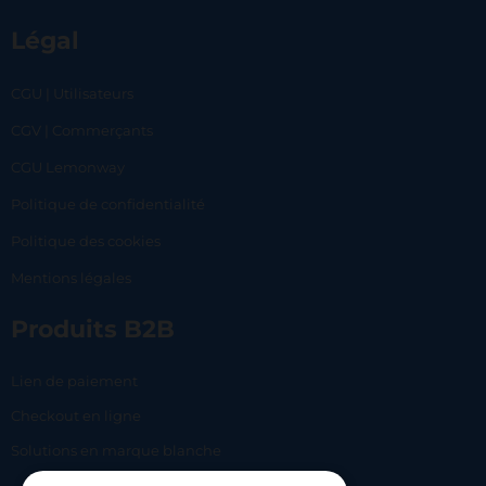
Légal
CGU | Utilisateurs
CGV | Commerçants
CGU Lemonway
Politique de confidentialité
Politique des cookies
Mentions légales
Produits B2B
Lien de paiement
Checkout en ligne
Solutions en marque blanche