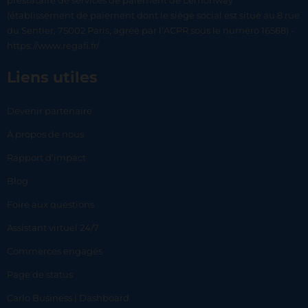
prestataire de services de paiement de Lemonway
(établissement de paiement dont le siège social est situé au 8 rue
du Sentier, 75002 Paris, agréé par l’ACPR sous le numéro 16568) -
https://www.regafi.fr/
Liens utiles
Devenir partenaire
À propos de nous
Rapport d’impact
Blog
Foire aux questions
Assistant virtuel 24/7
Commerces engagés
Page de status
Carlo Business | Dashboard