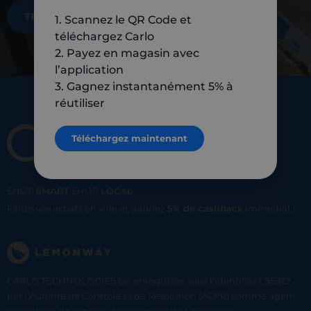
TÉLÉCHARGEZ MAINTENANT
1. Scannez le QR Code et
téléchargez Carlo
2. Payez en magasin avec
l’application
3. Gagnez instantanément 5% à
réutiliser
Téléchargez maintenant
SHOP
SMART
SHOP
LOCAL
Faites vos achats en ville et gagnez
5% de cashback
immediat !
CARLO TECHNOLOGIES est enregistrée sous l'identifiant 95922
par l’Autorité de Contrôle et de Résolution (ACPR) comme agent