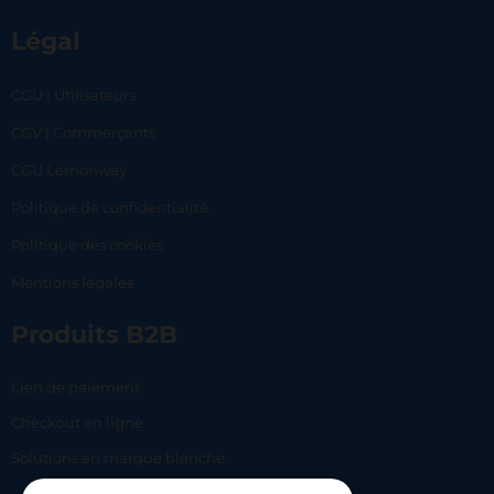
Légal
CGU | Utilisateurs
CGV | Commerçants
CGU Lemonway
Politique de confidentialité
Politique des cookies
Mentions légales
Produits B2B
Lien de paiement
Checkout en ligne
Solutions en marque blanche