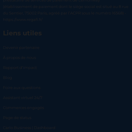
prestataire de services de paiement de Lemonway
(établissement de paiement dont le siège social est situé au 8 rue
du Sentier, 75002 Paris, agréé par l’ACPR sous le numéro 16568) -
https://www.regafi.fr/
Liens utiles
Devenir partenaire
À propos de nous
Rapport d’impact
Blog
Foire aux questions
Assistant virtuel 24/7
Commerces engagés
Page de status
Carlo Business | Dashboard