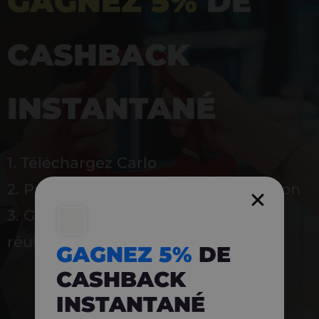
GAGNEZ 5%
DE
CASHBACK
INSTANTANÉ
1. Téléchargez Carlo
2. Payez en magasin avec l’application
3. Gagnez instantanément 5 % à
réutiliser
GAGNEZ 5%
DE
CASHBACK
INSTANTANÉ