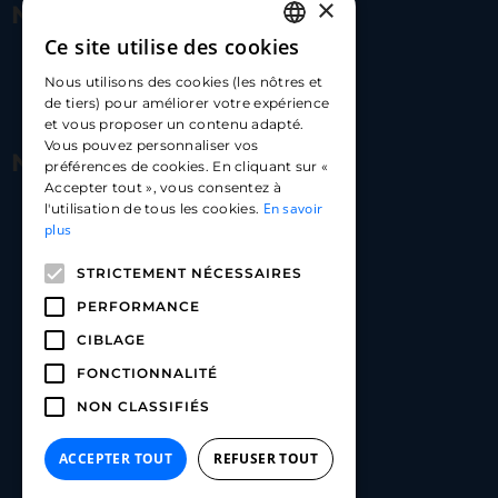
×
Nous contacter
Ce site utilise des cookies
FRENCH
17 Av. Albert II, 98000​
Nous utilisons des cookies (les nôtres et
ENGLISH
de tiers) pour améliorer votre expérience
hello@carloapp.com
et vous proposer un contenu adapté.
SPANISH
Vous pouvez personnaliser vos
Nous suivre
préférences de cookies. En cliquant sur «
Accepter tout », vous consentez à
En savoir
l'utilisation de tous les cookies.
Carlo App | Instagram
plus
Carlo App | Facebook
STRICTEMENT NÉCESSAIRES
Carlo App | Linkedin
PERFORMANCE
CIBLAGE
FONCTIONNALITÉ
NON CLASSIFIÉS
ACCEPTER TOUT
REFUSER TOUT