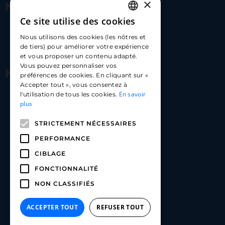
×
Nous contacter
Ce site utilise des cookies
FRENCH
17 Av. Albert II, 98000​
Nous utilisons des cookies (les nôtres et
ENGLISH
de tiers) pour améliorer votre expérience
hello@carloapp.com
et vous proposer un contenu adapté.
SPANISH
Vous pouvez personnaliser vos
Nous suivre
préférences de cookies. En cliquant sur «
Accepter tout », vous consentez à
En savoir
l'utilisation de tous les cookies.
Carlo App | Instagram
plus
Carlo App | Facebook
STRICTEMENT NÉCESSAIRES
Carlo App | Linkedin
PERFORMANCE
CIBLAGE
FONCTIONNALITÉ
NON CLASSIFIÉS
ACCEPTER TOUT
REFUSER TOUT