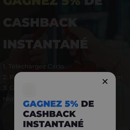
GAGNEZ 5%
DE
CASHBACK
INSTANTANÉ
1. Téléchargez Carlo
2. Payez en magasin avec l’application
3. Gagnez instantanément 5 % à
réutiliser
GAGNEZ 5%
DE
CASHBACK
INSTANTANÉ