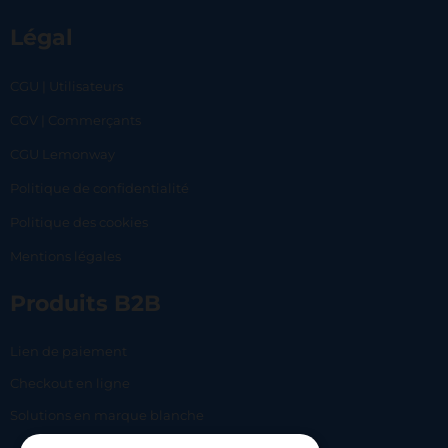
Légal
CGU | Utilisateurs
CGV | Commerçants
CGU Lemonway
Politique de confidentialité
Politique des cookies
Mentions légales
Produits B2B
Lien de paiement
Checkout en ligne
Solutions en marque blanche