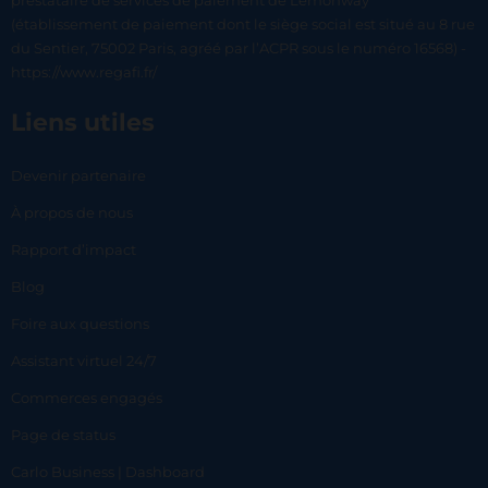
prestataire de services de paiement de Lemonway
(établissement de paiement dont le siège social est situé au 8 rue
du Sentier, 75002 Paris, agréé par l’ACPR sous le numéro 16568) -
https://www.regafi.fr/
Liens utiles
Devenir partenaire
À propos de nous
Rapport d’impact
Blog
Foire aux questions
Assistant virtuel 24/7
Commerces engagés
Page de status
Carlo Business | Dashboard