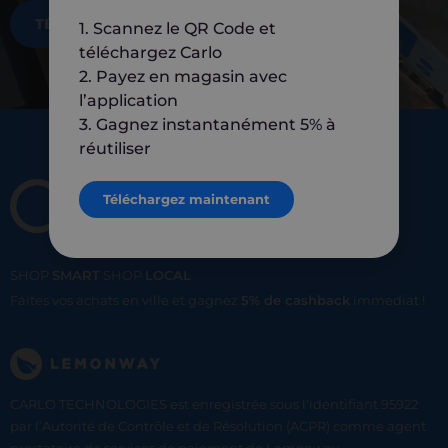
TÉLÉCHARGEZ MAINTENANT
1. Scannez le QR Code et
téléchargez Carlo
2. Payez en magasin avec
l’application
3. Gagnez instantanément 5% à
réutiliser
Téléchargez maintenant
SHOP
SMART
SHOP
LOCAL
Faites vos achats en ville et gagnez
5% de cashback
immediat !
CARLO TECHNOLOGIES est enregistrée sous l'identifiant 95922
par l’Autorité de Contrôle et de Résolution (ACPR) comme agent