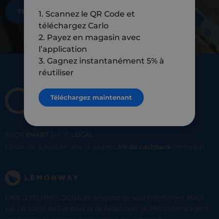
TÉLÉCHARGEZ MAINTENANT
1. Scannez le QR Code et
téléchargez Carlo
2. Payez en magasin avec
l’application
3. Gagnez instantanément 5% à
réutiliser
Téléchargez maintenant
SHOP
SMART
SHOP
LOCAL
Faites vos achats en ville et gagnez
5% de cashback
immediat !
CARLO TECHNOLOGIES est enregistrée sous l'identifiant 95922
par l’Autorité de Contrôle et de Résolution (ACPR) comme agent