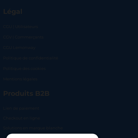
Légal
CGU | Utilisateurs
CGV | Commerçants
CGU Lemonway
Politique de confidentialité
Politique des cookies
Mentions légales
Produits B2B
Lien de paiement
Checkout en ligne
Solutions en marque blanche