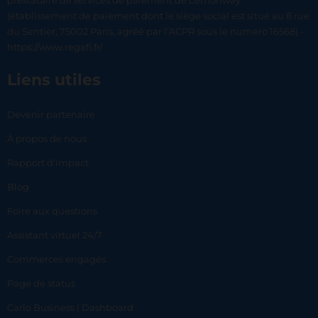
prestataire de services de paiement de Lemonway
(établissement de paiement dont le siège social est situé au 8 rue
du Sentier, 75002 Paris, agréé par l’ACPR sous le numéro 16568) -
https://www.regafi.fr/
Liens utiles
Devenir partenaire
À propos de nous
Rapport d’impact
Blog
Foire aux questions
Assistant virtuel 24/7
Commerces engagés
Page de status
Carlo Business | Dashboard