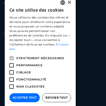
×
Nous contacter
Ce site utilise des cookies
FRENCH
17 Av. Albert II, 98000​
Nous utilisons des cookies (les nôtres et
ENGLISH
de tiers) pour améliorer votre expérience
hello@carloapp.com
et vous proposer un contenu adapté.
SPANISH
Vous pouvez personnaliser vos
Nous suivre
préférences de cookies. En cliquant sur «
Accepter tout », vous consentez à
En savoir
l'utilisation de tous les cookies.
Carlo App | Instagram
plus
Carlo App | Facebook
STRICTEMENT NÉCESSAIRES
Carlo App | Linkedin
PERFORMANCE
CIBLAGE
FONCTIONNALITÉ
NON CLASSIFIÉS
ACCEPTER TOUT
REFUSER TOUT