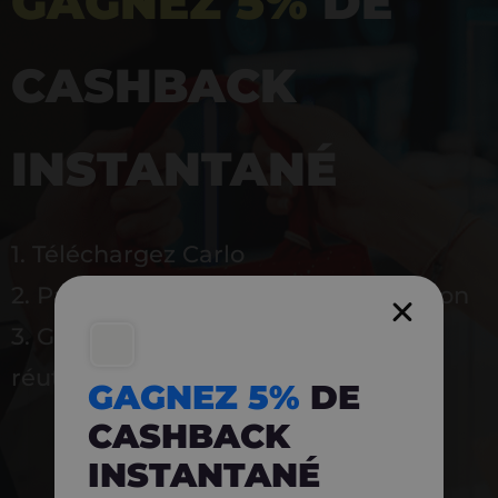
GAGNEZ 5%
DE
CASHBACK
INSTANTANÉ
1. Téléchargez Carlo
2. Payez en magasin avec l’application
3. Gagnez instantanément 5 % à
réutiliser
GAGNEZ 5%
DE
CASHBACK
INSTANTANÉ