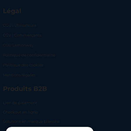
Légal
CGU | Utilisateurs
CGV | Commerçants
CGU Lemonway
Politique de confidentialité
Politique des cookies
Mentions légales
Produits B2B
Lien de paiement
Checkout en ligne
Solutions en marque blanche