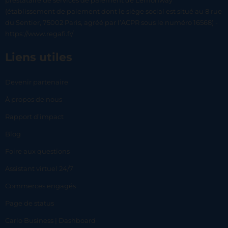
prestataire de services de paiement de Lemonway
(établissement de paiement dont le siège social est situé au 8 rue
du Sentier, 75002 Paris, agréé par l’ACPR sous le numéro 16568) -
https://www.regafi.fr/
Liens utiles
Devenir partenaire
À propos de nous
Rapport d’impact
Blog
Foire aux questions
Assistant virtuel 24/7
Commerces engagés
Page de status
Carlo Business | Dashboard