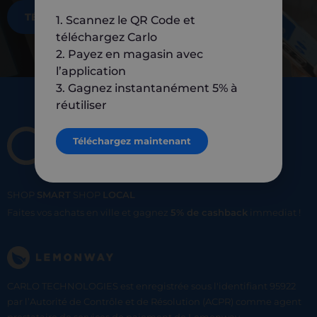
TÉLÉCHARGEZ MAINTENANT
1. Scannez le QR Code et
téléchargez Carlo
2. Payez en magasin avec
l’application
3. Gagnez instantanément 5% à
réutiliser
Téléchargez maintenant
SHOP
SMART
SHOP
LOCAL
Faites vos achats en ville et gagnez
5% de cashback
immediat !
CARLO TECHNOLOGIES est enregistrée sous l'identifiant 95922
par l’Autorité de Contrôle et de Résolution (ACPR) comme agent