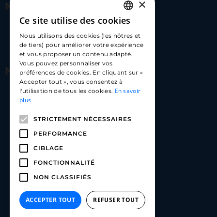
×
Nous contacter
Ce site utilise des cookies
FRENCH
17 Av. Albert II, 98000​
Nous utilisons des cookies (les nôtres et
ENGLISH
de tiers) pour améliorer votre expérience
hello@carloapp.com
et vous proposer un contenu adapté.
SPANISH
Vous pouvez personnaliser vos
Nous suivre
préférences de cookies. En cliquant sur «
Accepter tout », vous consentez à
En savoir
l'utilisation de tous les cookies.
Carlo App | Instagram
plus
Carlo App | Facebook
STRICTEMENT NÉCESSAIRES
Carlo App | Linkedin
PERFORMANCE
CIBLAGE
FONCTIONNALITÉ
NON CLASSIFIÉS
ACCEPTER TOUT
REFUSER TOUT