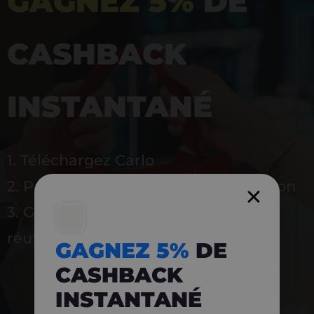
GAGNEZ 5%
DE
CASHBACK
INSTANTANÉ
1. Téléchargez Carlo
2. Payez en magasin avec l’application
3. Gagnez instantanément 5 % à
réutiliser
GAGNEZ 5%
DE
CASHBACK
INSTANTANÉ