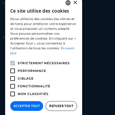
×
Nous contacter
Ce site utilise des cookies
FRENCH
17 Av. Albert II, 98000​
Nous utilisons des cookies (les nôtres et
ENGLISH
de tiers) pour améliorer votre expérience
hello@carloapp.com
et vous proposer un contenu adapté.
SPANISH
Vous pouvez personnaliser vos
Nous suivre
préférences de cookies. En cliquant sur «
Accepter tout », vous consentez à
En savoir
l'utilisation de tous les cookies.
Carlo App | Instagram
plus
Carlo App | Facebook
STRICTEMENT NÉCESSAIRES
Carlo App | Linkedin
PERFORMANCE
CIBLAGE
FONCTIONNALITÉ
NON CLASSIFIÉS
ACCEPTER TOUT
REFUSER TOUT