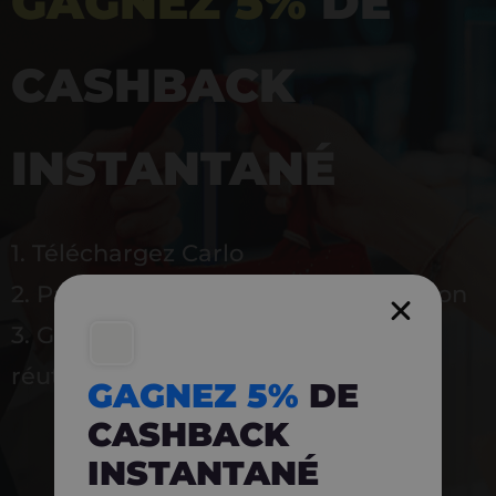
GAGNEZ 5%
DE
CASHBACK
INSTANTANÉ
1. Téléchargez Carlo
2. Payez en magasin avec l’application
3. Gagnez instantanément 5 % à
réutiliser
GAGNEZ 5%
DE
CASHBACK
INSTANTANÉ