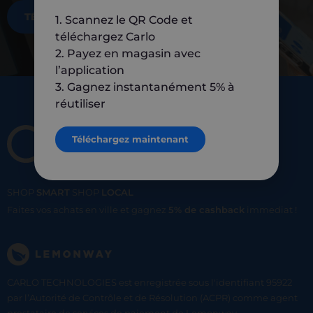
TÉLÉCHARGEZ MAINTENANT
1. Scannez le QR Code et
téléchargez Carlo
2. Payez en magasin avec
l’application
3. Gagnez instantanément 5% à
réutiliser
Téléchargez maintenant
SHOP
SMART
SHOP
LOCAL
Faites vos achats en ville et gagnez
5% de cashback
immediat !
CARLO TECHNOLOGIES est enregistrée sous l'identifiant 95922
par l’Autorité de Contrôle et de Résolution (ACPR) comme agent