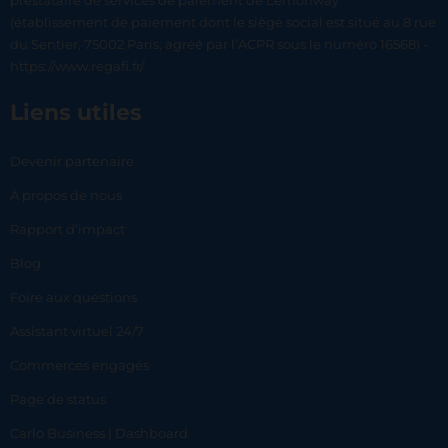
prestataire de services de paiement de Lemonway
(établissement de paiement dont le siège social est situé au 8 rue
du Sentier, 75002 Paris, agréé par l’ACPR sous le numéro 16568) -
https://www.regafi.fr/
Liens utiles
Devenir partenaire
À propos de nous
Rapport d’impact
Blog
Foire aux questions
Assistant virtuel 24/7
Commerces engagés
Page de status
Carlo Business | Dashboard