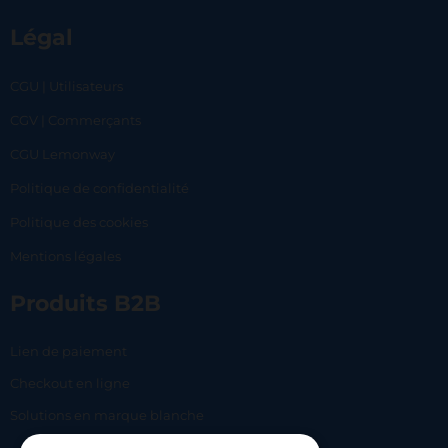
Légal
CGU | Utilisateurs
CGV | Commerçants
CGU Lemonway
Politique de confidentialité
Politique des cookies
Mentions légales
Produits B2B
Lien de paiement
Checkout en ligne
Solutions en marque blanche