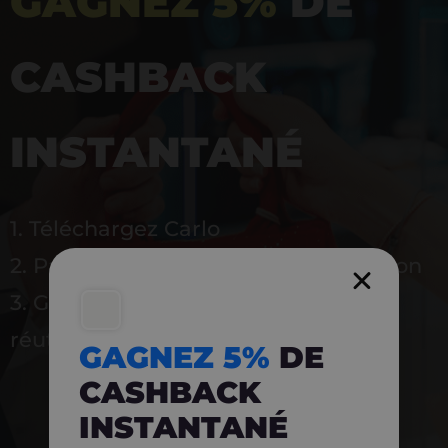
GAGNEZ 5%
DE
CASHBACK
INSTANTANÉ
1. Téléchargez Carlo
2. Payez en magasin avec l’application
3. Gagnez instantanément 5 % à
réutiliser
GAGNEZ 5%
DE
CASHBACK
INSTANTANÉ