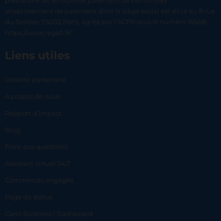
prestataire de services de paiement de Lemonway
(établissement de paiement dont le siège social est situé au 8 rue
du Sentier, 75002 Paris, agréé par l’ACPR sous le numéro 16568) -
https://www.regafi.fr/
Liens utiles
Devenir partenaire
À propos de nous
Rapport d’impact
Blog
Foire aux questions
Assistant virtuel 24/7
Commerces engagés
Page de status
Carlo Business | Dashboard