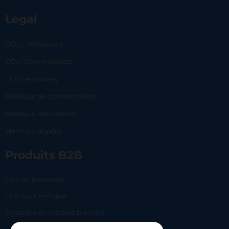
Légal
CGU | Utilisateurs
CGV | Commerçants
CGU Lemonway
Politique de confidentialité
Politique des cookies
Mentions légales
Produits B2B
Lien de paiement
Checkout en ligne
Solutions en marque blanche