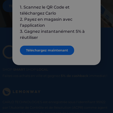
TÉLÉCHARGEZ MAINTENANT
1. Scannez le QR Code et
téléchargez Carlo
2. Payez en magasin avec
l’application
3. Gagnez instantanément 5% à
réutiliser
Téléchargez maintenant
SHOP
SMART
SHOP
LOCAL
Faites vos achats en ville et gagnez
5% de cashback
immediat !
CARLO TECHNOLOGIES est enregistrée sous l'identifiant 95922
par l’Autorité de Contrôle et de Résolution (ACPR) comme agent