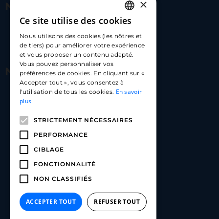
×
Nous contacter
Ce site utilise des cookies
FRENCH
17 Av. Albert II, 98000​
Nous utilisons des cookies (les nôtres et
ENGLISH
de tiers) pour améliorer votre expérience
hello@carloapp.com
et vous proposer un contenu adapté.
SPANISH
Vous pouvez personnaliser vos
Nous suivre
préférences de cookies. En cliquant sur «
Accepter tout », vous consentez à
En savoir
l'utilisation de tous les cookies.
Carlo App | Instagram
plus
Carlo App | Facebook
STRICTEMENT NÉCESSAIRES
Carlo App | Linkedin
PERFORMANCE
CIBLAGE
FONCTIONNALITÉ
NON CLASSIFIÉS
ACCEPTER TOUT
REFUSER TOUT