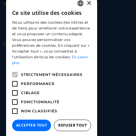
×
Nous contacter
Ce site utilise des cookies
FRENCH
17 Av. Albert II, 98000​
Nous utilisons des cookies (les nôtres et
ENGLISH
de tiers) pour améliorer votre expérience
hello@carloapp.com
et vous proposer un contenu adapté.
SPANISH
Vous pouvez personnaliser vos
Nous suivre
préférences de cookies. En cliquant sur «
Accepter tout », vous consentez à
En savoir
l'utilisation de tous les cookies.
Carlo App | Instagram
plus
Carlo App | Facebook
STRICTEMENT NÉCESSAIRES
Carlo App | Linkedin
PERFORMANCE
CIBLAGE
FONCTIONNALITÉ
NON CLASSIFIÉS
ACCEPTER TOUT
REFUSER TOUT