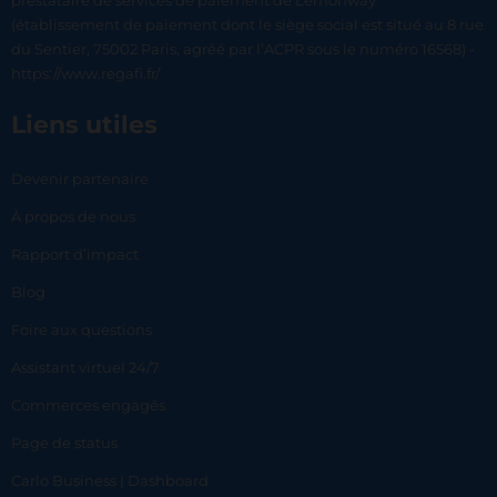
prestataire de services de paiement de Lemonway
(établissement de paiement dont le siège social est situé au 8 rue
du Sentier, 75002 Paris, agréé par l’ACPR sous le numéro 16568) -
https://www.regafi.fr/
Liens utiles
Devenir partenaire
À propos de nous
Rapport d’impact
Blog
Foire aux questions
Assistant virtuel 24/7
Commerces engagés
Page de status
Carlo Business | Dashboard