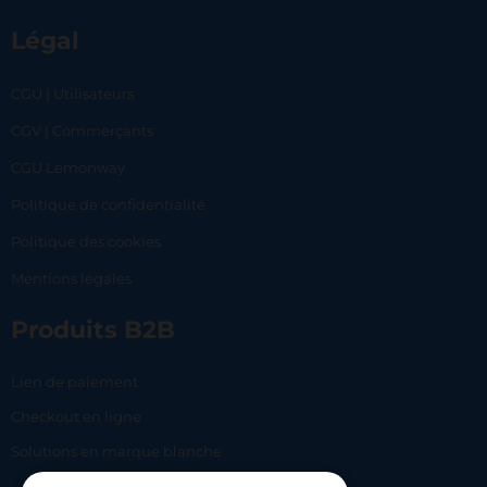
Légal
CGU | Utilisateurs
CGV | Commerçants
CGU Lemonway
Politique de confidentialité
Politique des cookies
Mentions légales
Produits B2B
Lien de paiement
Checkout en ligne
Solutions en marque blanche