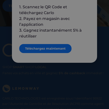
TÉLÉCHARGEZ MAINTENANT
1. Scannez le QR Code et
téléchargez Carlo
2. Payez en magasin avec
l’application
3. Gagnez instantanément 5% à
réutiliser
Téléchargez maintenant
SHOP
SMART
SHOP
LOCAL
Faites vos achats en ville et gagnez
5% de cashback
immediat !
CARLO TECHNOLOGIES est enregistrée sous l'identifiant 95922
par l’Autorité de Contrôle et de Résolution (ACPR) comme agent