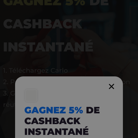
GAGNEZ 5%
DE
CASHBACK
INSTANTANÉ
1. Téléchargez Carlo
2. Payez en magasin avec l’application
3. Gagnez instantanément 5 % à
réutiliser
GAGNEZ 5%
DE
CASHBACK
INSTANTANÉ