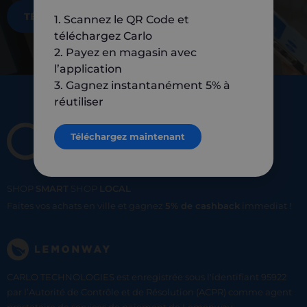
TÉLÉCHARGEZ MAINTENANT
1. Scannez le QR Code et
téléchargez Carlo
2. Payez en magasin avec
l’application
3. Gagnez instantanément 5% à
réutiliser
Téléchargez maintenant
SHOP
SMART
SHOP
LOCAL
Faites vos achats en ville et gagnez
5% de cashback
immediat !
CARLO TECHNOLOGIES est enregistrée sous l'identifiant 95922
par l’Autorité de Contrôle et de Résolution (ACPR) comme agent