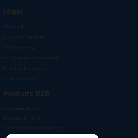
Légal
CGU | Utilisateurs
CGV | Commerçants
CGU Lemonway
Politique de confidentialité
Politique des cookies
Mentions légales
Produits B2B
Lien de paiement
Checkout en ligne
Solutions en marque blanche