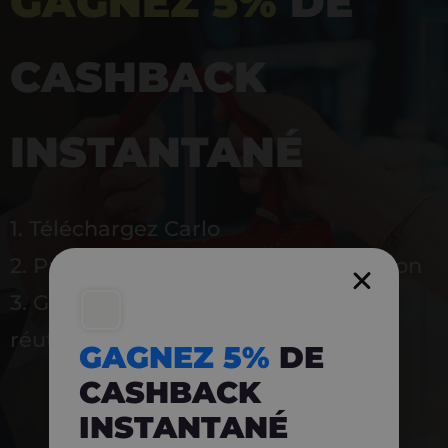
GAGNEZ 5%
DE
CASHBACK
INSTANTANÉ
1. Téléchargez Carlo
2. Payez en magasin avec l’application
3. Gagnez instantanément 5 % à
réutiliser
GAGNEZ 5%
DE
CASHBACK
INSTANTANÉ