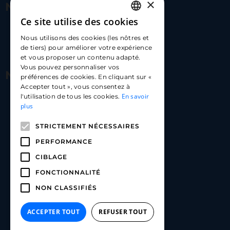
×
Nous contacter
Ce site utilise des cookies
FRENCH
17 Av. Albert II, 98000​
Nous utilisons des cookies (les nôtres et
ENGLISH
de tiers) pour améliorer votre expérience
hello@carloapp.com
et vous proposer un contenu adapté.
SPANISH
Vous pouvez personnaliser vos
Nous suivre
préférences de cookies. En cliquant sur «
Accepter tout », vous consentez à
En savoir
l'utilisation de tous les cookies.
Carlo App | Instagram
plus
Carlo App | Facebook
STRICTEMENT NÉCESSAIRES
Carlo App | Linkedin
PERFORMANCE
CIBLAGE
FONCTIONNALITÉ
NON CLASSIFIÉS
ACCEPTER TOUT
REFUSER TOUT