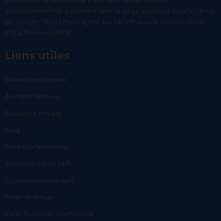
prestataire de services de paiement de Lemonway
(établissement de paiement dont le siège social est situé au 8 rue
du Sentier, 75002 Paris, agréé par l’ACPR sous le numéro 16568) -
https://www.regafi.fr/
Liens utiles
Devenir partenaire
À propos de nous
Rapport d’impact
Blog
Foire aux questions
Assistant virtuel 24/7
Commerces engagés
Page de status
Carlo Business | Dashboard