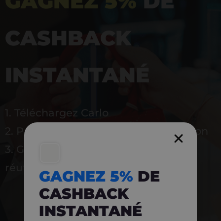
GAGNEZ 5%
DE
CASHBACK
INSTANTANÉ
1. Téléchargez Carlo
2. Payez en magasin avec l’application
3. Gagnez instantanément 5 % à
réutiliser
GAGNEZ 5%
DE
CASHBACK
INSTANTANÉ