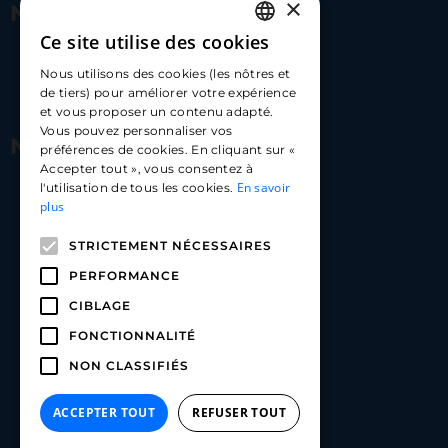
×
Nous contacter
Ce site utilise des cookies
FRENCH
17 Av. Albert II, 98000​
Nous utilisons des cookies (les nôtres et
ENGLISH
de tiers) pour améliorer votre expérience
hello@carloapp.com
et vous proposer un contenu adapté.
SPANISH
Vous pouvez personnaliser vos
Nous suivre
préférences de cookies. En cliquant sur «
Accepter tout », vous consentez à
En savoir
l'utilisation de tous les cookies.
Carlo App | Instagram
plus
Carlo App | Facebook
STRICTEMENT NÉCESSAIRES
Carlo App | Linkedin
PERFORMANCE
CIBLAGE
FONCTIONNALITÉ
NON CLASSIFIÉS
ACCEPTER TOUT
REFUSER TOUT