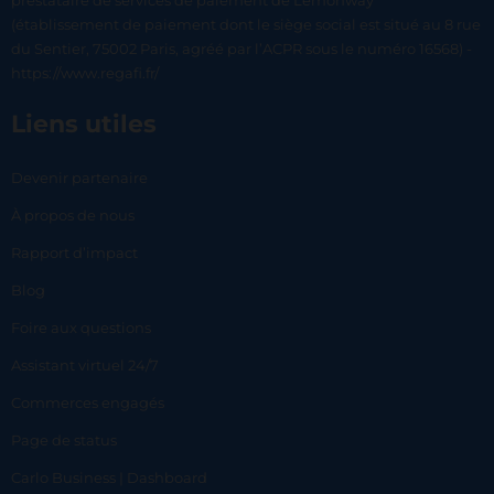
prestataire de services de paiement de Lemonway
(établissement de paiement dont le siège social est situé au 8 rue
du Sentier, 75002 Paris, agréé par l’ACPR sous le numéro 16568) -
https://www.regafi.fr/
Liens utiles
Devenir partenaire
À propos de nous
Rapport d’impact
Blog
Foire aux questions
Assistant virtuel 24/7
Commerces engagés
Page de status
Carlo Business | Dashboard