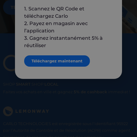
TÉLÉCHARGEZ MAINTENANT
1. Scannez le QR Code et
téléchargez Carlo
2. Payez en magasin avec
l’application
3. Gagnez instantanément 5% à
réutiliser
Téléchargez maintenant
SHOP
SMART
SHOP
LOCAL
Faites vos achats en ville et gagnez
5% de cashback
immediat !
CARLO TECHNOLOGIES est enregistrée sous l'identifiant 95922
par l’Autorité de Contrôle et de Résolution (ACPR) comme agent