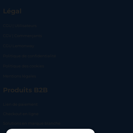
Légal
CGU | Utilisateurs
CGV | Commerçants
CGU Lemonway
Politique de confidentialité
Politique des cookies
Mentions légales
Produits B2B
Lien de paiement
Checkout en ligne
Solutions en marque blanche