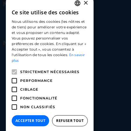
×
Nous contacter
Ce site utilise des cookies
FRENCH
17 Av. Albert II, 98000​
Nous utilisons des cookies (les nôtres et
ENGLISH
de tiers) pour améliorer votre expérience
hello@carloapp.com
et vous proposer un contenu adapté.
SPANISH
Vous pouvez personnaliser vos
Nous suivre
préférences de cookies. En cliquant sur «
Accepter tout », vous consentez à
En savoir
l'utilisation de tous les cookies.
Carlo App | Instagram
plus
Carlo App | Facebook
STRICTEMENT NÉCESSAIRES
Carlo App | Linkedin
PERFORMANCE
CIBLAGE
FONCTIONNALITÉ
NON CLASSIFIÉS
ACCEPTER TOUT
REFUSER TOUT