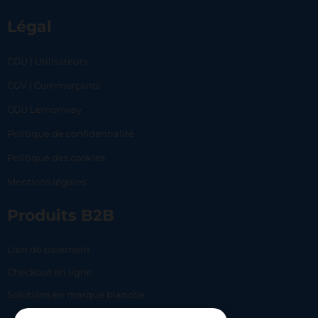
Légal
CGU | Utilisateurs
CGV | Commerçants
CGU Lemonway
Politique de confidentialité
Politique des cookies
Mentions légales
Produits B2B
Lien de paiement
Checkout en ligne
Solutions en marque blanche