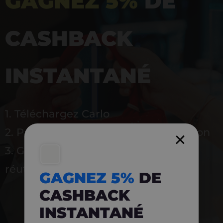
GAGNEZ 5%
DE
CASHBACK
INSTANTANÉ
1. Téléchargez Carlo
2. Payez en magasin avec l’application
3. Gagnez instantanément 5 % à
réutiliser
GAGNEZ 5%
DE
CASHBACK
INSTANTANÉ