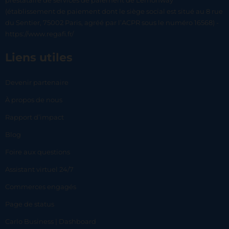
prestataire de services de paiement de Lemonway
(établissement de paiement dont le siège social est situé au 8 rue
du Sentier, 75002 Paris, agréé par l’ACPR sous le numéro 16568) -
https://www.regafi.fr/
Liens utiles
Devenir partenaire
À propos de nous
Rapport d’impact
Blog
Foire aux questions
Assistant virtuel 24/7
Commerces engagés
Page de status
Carlo Business | Dashboard