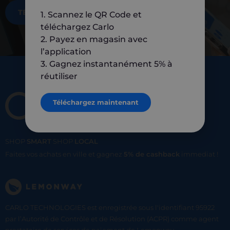
TÉLÉCHARGEZ MAINTENANT
1. Scannez le QR Code et
téléchargez Carlo
2. Payez en magasin avec
l’application
3. Gagnez instantanément 5% à
réutiliser
Téléchargez maintenant
SHOP
SMART
SHOP
LOCAL
Faites vos achats en ville et gagnez
5% de cashback
immediat !
CARLO TECHNOLOGIES est enregistrée sous l'identifiant 95922
par l’Autorité de Contrôle et de Résolution (ACPR) comme agent