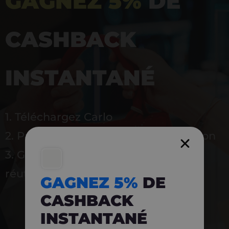
GAGNEZ 5%
DE
CASHBACK
INSTANTANÉ
1. Téléchargez Carlo
2. Payez en magasin avec l’application
3. Gagnez instantanément 5 % à
réutiliser
GAGNEZ 5%
DE
CASHBACK
INSTANTANÉ