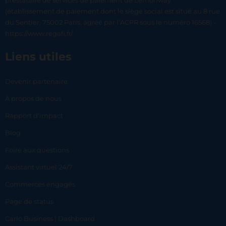
prestataire de services de paiement de Lemonway
(établissement de paiement dont le siège social est situé au 8 rue
du Sentier, 75002 Paris, agréé par l’ACPR sous le numéro 16568) -
https://www.regafi.fr/
Liens utiles
Devenir partenaire
À propos de nous
Rapport d’impact
Blog
Foire aux questions
Assistant virtuel 24/7
Commerces engagés
Page de status
Carlo Business | Dashboard