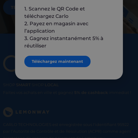
TÉLÉCHARGEZ MAINTENANT
1. Scannez le QR Code et
téléchargez Carlo
2. Payez en magasin avec
l’application
3. Gagnez instantanément 5% à
réutiliser
Téléchargez maintenant
SHOP
SMART
SHOP
LOCAL
Faites vos achats en ville et gagnez
5% de cashback
immediat !
CARLO TECHNOLOGIES est enregistrée sous l'identifiant 95922
par l’Autorité de Contrôle et de Résolution (ACPR) comme agent