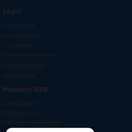
Légal
CGU | Utilisateurs
CGV | Commerçants
CGU Lemonway
Politique de confidentialité
Politique des cookies
Mentions légales
Produits B2B
Lien de paiement
Checkout en ligne
Solutions en marque blanche