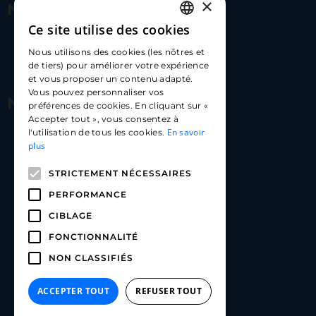
×
Nous contacter
Ce site utilise des cookies
FRENCH
17 Av. Albert II, 98000​
Nous utilisons des cookies (les nôtres et
ENGLISH
de tiers) pour améliorer votre expérience
hello@carloapp.com
et vous proposer un contenu adapté.
SPANISH
Vous pouvez personnaliser vos
Nous suivre
préférences de cookies. En cliquant sur «
Accepter tout », vous consentez à
En savoir
l'utilisation de tous les cookies.
Carlo App | Instagram
plus
Carlo App | Facebook
STRICTEMENT NÉCESSAIRES
Carlo App | Linkedin
PERFORMANCE
CIBLAGE
FONCTIONNALITÉ
NON CLASSIFIÉS
ACCEPTER TOUT
REFUSER TOUT