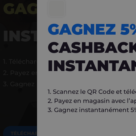
GAGNEZ 5%
DE 
GAGNEZ 
INSTANTANÉ
CASHBAC
INSTANTA
1. Téléchargez Carlo
2. Payez en magasin avec l’application
3. Gagnez instantanément 5 % à réutilise
1. Scannez le QR Code et tél
2. Payez en magasin avec l’a
3. Gagnez instantanément 5% 
TÉLÉCHARGEZ MAINTENANT