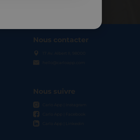
Nous contacter
17 Av. Albert II, 98000
hello@carloapp.com
OCAL
Nous suivre
Carlo App | Instagram
Carlo App | Facebook
Carlo App | Linkedin