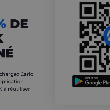
CASHBACK
5%
DE
K
NÉ
r
échargez Carlo
pplication
à réutiliser