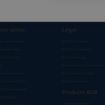
ens utiles
Légal
enir partenaire
CGU | Utilisateurs
ropos de nous
CGV | Commerçants
RT
SHOP
L
port d’impact
CGU Lemonway
g
Politique de confidentialité
e aux questions
Politique des cookies
stant virtuel 24/7
Mentions légales
merces engagés
Produits B2B
e de status
Lien de paiement
lo Business | Dashboard