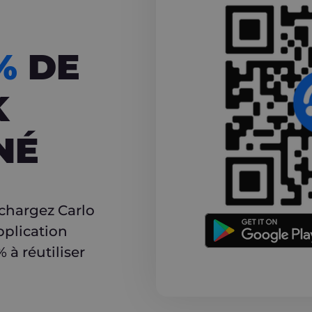
CASHBACK
5%
DE
K
NÉ
r
échargez Carlo
pplication
à réutiliser