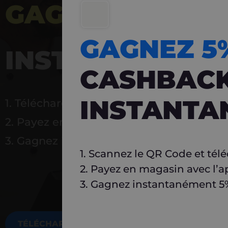
GAGNEZ 5%
DE 
GAGNEZ 
INSTANTANÉ
CASHBAC
INSTANTA
1. Téléchargez Carlo
2. Payez en magasin avec l’application
3. Gagnez instantanément 5 % à réutilise
1. Scannez le QR Code et tél
2. Payez en magasin avec l’a
3. Gagnez instantanément 5% 
TÉLÉCHARGEZ MAINTENANT