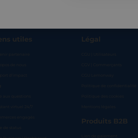
ens utiles
Légal
enir partenaire
CGU | Utilisateurs
ropos de nous
CGV | Commerçants
RT
SHOP
L
port d’impact
CGU Lemonway
g
Politique de confidentialité
e aux questions
Politique des cookies
stant virtuel 24/7
Mentions légales
merces engagés
Produits B2B
e de status
Lien de paiement
lo Business | Dashboard