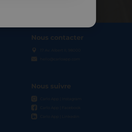
Nous contacter
17 Av. Albert II, 98000
hello@carloapp.com
OCAL
Nous suivre
Carlo App | Instagram
Carlo App | Facebook
Carlo App | Linkedin