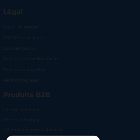
Légal
CGU | Utilisateurs
CGV | Commerçants
CGU Lemonway
Politique de confidentialité
Politique des cookies
Mentions légales
Produits B2B
Lien de paiement
Checkout en ligne
Solutions en marque blanche