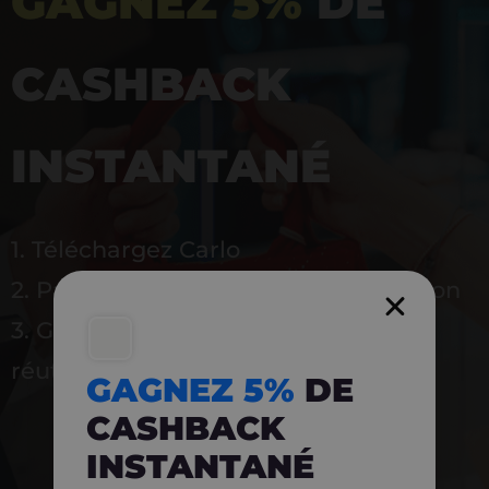
GAGNEZ 5%
DE
CASHBACK
INSTANTANÉ
1. Téléchargez Carlo
2. Payez en magasin avec l’application
3. Gagnez instantanément 5 % à
réutiliser
GAGNEZ 5%
DE
CASHBACK
INSTANTANÉ