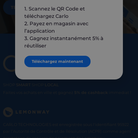
TÉLÉCHARGEZ MAINTENANT
1. Scannez le QR Code et
téléchargez Carlo
2. Payez en magasin avec
l’application
3. Gagnez instantanément 5% à
réutiliser
Téléchargez maintenant
SHOP
SMART
SHOP
LOCAL
Faites vos achats en ville et gagnez
5% de cashback
immediat !
CARLO TECHNOLOGIES est enregistrée sous l'identifiant 95922
par l’Autorité de Contrôle et de Résolution (ACPR) comme agent