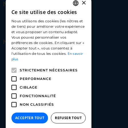
×
Nous contacter
Ce site utilise des cookies
FRENCH
17 Av. Albert II, 98000​
Nous utilisons des cookies (les nôtres et
ENGLISH
de tiers) pour améliorer votre expérience
hello@carloapp.com
et vous proposer un contenu adapté.
SPANISH
Vous pouvez personnaliser vos
Nous suivre
préférences de cookies. En cliquant sur «
Accepter tout », vous consentez à
En savoir
l'utilisation de tous les cookies.
Carlo App | Instagram
plus
Carlo App | Facebook
STRICTEMENT NÉCESSAIRES
Carlo App | Linkedin
PERFORMANCE
CIBLAGE
FONCTIONNALITÉ
NON CLASSIFIÉS
ACCEPTER TOUT
REFUSER TOUT