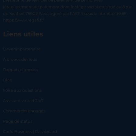
prestataire de services de paiement de Lemonway
(établissement de paiement dont le siège social est situé au 8 rue
du Sentier, 75002 Paris, agréé par l’ACPR sous le numéro 16568) -
https://www.regafi.fr/
Liens utiles
Devenir partenaire
À propos de nous
Rapport d’impact
Blog
Foire aux questions
Assistant virtuel 24/7
Commerces engagés
Page de status
Carlo Business | Dashboard