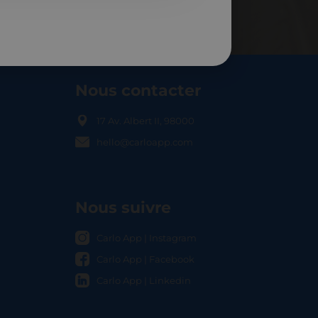
Nous contacter
17 Av. Albert II, 98000
hello@carloapp.com
OCAL
Nous suivre
Carlo App | Instagram
Carlo App | Facebook
Carlo App | Linkedin