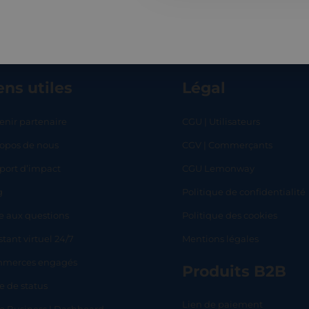
ens utiles
Légal
enir partenaire
CGU | Utilisateurs
ropos de nous
CGV | Commerçants
RT
SHOP
L
port d’impact
CGU Lemonway
g
Politique de confidentialité
e aux questions
Politique des cookies
stant virtuel 24/7
Mentions légales
merces engagés
Produits B2B
e de status
Lien de paiement
lo Business | Dashboard