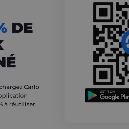
CASHBACK
5%
DE
K
NÉ
r
échargez Carlo
pplication
à réutiliser