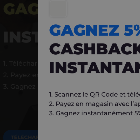
GAGNEZ 5%
DE 
GAGNEZ 
INSTANTANÉ
CASHBAC
INSTANTA
1. Téléchargez Carlo
2. Payez en magasin avec l’application
3. Gagnez instantanément 5 % à réutilise
1. Scannez le QR Code et tél
2. Payez en magasin avec l’a
3. Gagnez instantanément 5% 
TÉLÉCHARGEZ MAINTENANT