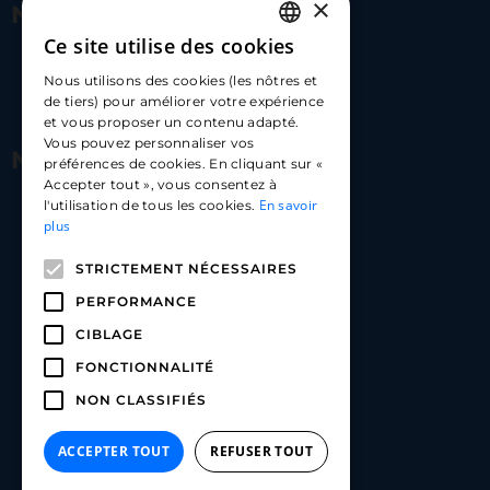
×
Nous contacter
Ce site utilise des cookies
FRENCH
17 Av. Albert II, 98000​
Nous utilisons des cookies (les nôtres et
ENGLISH
de tiers) pour améliorer votre expérience
hello@carloapp.com
et vous proposer un contenu adapté.
SPANISH
Vous pouvez personnaliser vos
Nous suivre
préférences de cookies. En cliquant sur «
Accepter tout », vous consentez à
En savoir
l'utilisation de tous les cookies.
Carlo App | Instagram
plus
Carlo App | Facebook
STRICTEMENT NÉCESSAIRES
Carlo App | Linkedin
PERFORMANCE
CIBLAGE
FONCTIONNALITÉ
NON CLASSIFIÉS
ACCEPTER TOUT
REFUSER TOUT