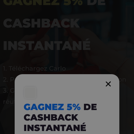
GAGNEZ 5%
DE
CASHBACK
INSTANTANÉ
1. Téléchargez Carlo
2. Payez en magasin avec l’application
3. Gagnez instantanément 5 % à
réutiliser
GAGNEZ 5%
DE
CASHBACK
INSTANTANÉ