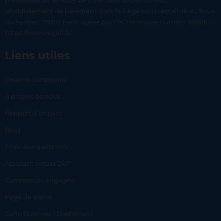
prestataire de services de paiement de Lemonway
(établissement de paiement dont le siège social est situé au 8 rue
du Sentier, 75002 Paris, agréé par l’ACPR sous le numéro 16568) -
https://www.regafi.fr/
Liens utiles
Devenir partenaire
À propos de nous
Rapport d’impact
Blog
Foire aux questions
Assistant virtuel 24/7
Commerces engagés
Page de status
Carlo Business | Dashboard