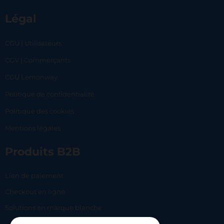
Légal
CGU | Utilisateurs
CGV | Commerçants
CGU Lemonway
Politique de confidentialité
Politique des cookies
Mentions légales
Produits B2B
Lien de paiement
Checkout en ligne
Solutions en marque blanche