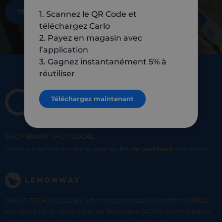
TÉLÉCHARGEZ MAINTENANT
1. Scannez le QR Code et
téléchargez Carlo
2. Payez en magasin avec
l’application
3. Gagnez instantanément 5% à
réutiliser
Téléchargez maintenant
SHOP
SMART
SHOP
LOCAL
Faites vos achats en ville et gagnez
5% de cashback
immediat !
CARLO TECHNOLOGIES est enregistrée sous l'identifiant 95922
par l’Autorité de Contrôle et de Résolution (ACPR) comme agent