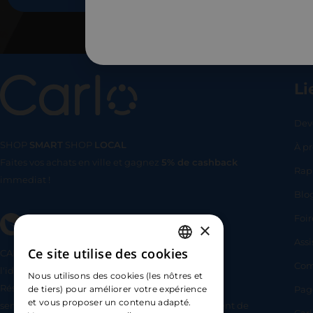
Li
Dev
SHOP
SMART
SHOP
LOCAL
À p
Faites vos achats en ville et gagnez
5% de cashback
SHOP
SMA
Rap
immediat !
Blo
Foir
×
Assi
Ce site utilise des cookies
CARLO TECHNOLOGIES est enregistrée sous
FRENCH
Com
l'identifiant 95922 par l’Autorité de Contrôle et de
Nous utilisons des cookies (les nôtres et
ENGLISH
Résolution (ACPR) comme agent prestataire de
Pag
de tiers) pour améliorer votre expérience
et vous proposer un contenu adapté.
services de paiement de Lemonway (établissement de
SPANISH
Car