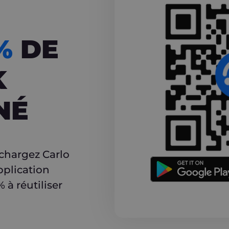
CASHBACK
5%
DE
K
NÉ
r
échargez Carlo
pplication
à réutiliser