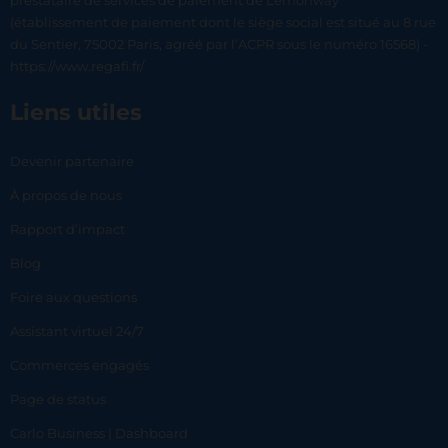
prestataire de services de paiement de Lemonway
(établissement de paiement dont le siège social est situé au 8 rue
du Sentier, 75002 Paris, agréé par l’ACPR sous le numéro 16568) -
https://www.regafi.fr/
Liens utiles
Devenir partenaire
À propos de nous
Rapport d’impact
Blog
Foire aux questions
Assistant virtuel 24/7
Commerces engagés
Page de status
Carlo Business | Dashboard