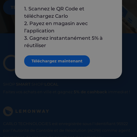
TÉLÉCHARGEZ MAINTENANT
1. Scannez le QR Code et
téléchargez Carlo
2. Payez en magasin avec
l’application
3. Gagnez instantanément 5% à
réutiliser
Téléchargez maintenant
SHOP
SMART
SHOP
LOCAL
Faites vos achats en ville et gagnez
5% de cashback
immediat !
CARLO TECHNOLOGIES est enregistrée sous l'identifiant 95922
par l’Autorité de Contrôle et de Résolution (ACPR) comme agent