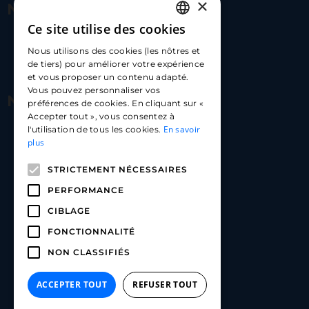
×
Nous contacter
Ce site utilise des cookies
FRENCH
17 Av. Albert II, 98000​
Nous utilisons des cookies (les nôtres et
ENGLISH
de tiers) pour améliorer votre expérience
hello@carloapp.com
et vous proposer un contenu adapté.
SPANISH
Vous pouvez personnaliser vos
Nous suivre
préférences de cookies. En cliquant sur «
Accepter tout », vous consentez à
En savoir
l'utilisation de tous les cookies.
Carlo App | Instagram
plus
Carlo App | Facebook
STRICTEMENT NÉCESSAIRES
Carlo App | Linkedin
PERFORMANCE
CIBLAGE
FONCTIONNALITÉ
NON CLASSIFIÉS
ACCEPTER TOUT
REFUSER TOUT