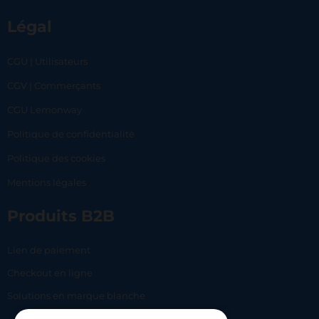
Légal
CGU | Utilisateurs
CGV | Commerçants
CGU Lemonway
Politique de confidentialité
Politique des cookies
Mentions légales
Produits B2B
Lien de paiement
Checkout en ligne
Solutions en marque blanche