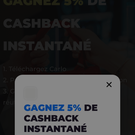
GAGNEZ 5%
DE
CASHBACK
INSTANTANÉ
1. Téléchargez Carlo
2. Payez en magasin avec l’application
3. Gagnez instantanément 5 % à
réutiliser
GAGNEZ 5%
DE
CASHBACK
INSTANTANÉ