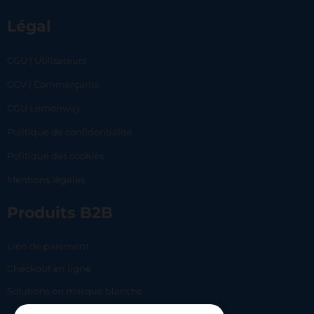
Légal
CGU | Utilisateurs
CGV | Commerçants
CGU Lemonway
Politique de confidentialité
Politique des cookies
Mentions légales
Produits B2B
Lien de paiement
Checkout en ligne
Solutions en marque blanche