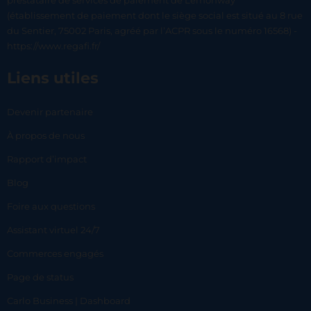
prestataire de services de paiement de Lemonway
(établissement de paiement dont le siège social est situé au 8 rue
du Sentier, 75002 Paris, agréé par l’ACPR sous le numéro 16568) -
https://www.regafi.fr/
Liens utiles
Devenir partenaire
À propos de nous
Rapport d’impact
Blog
Foire aux questions
Assistant virtuel 24/7
Commerces engagés
Page de status
Carlo Business | Dashboard