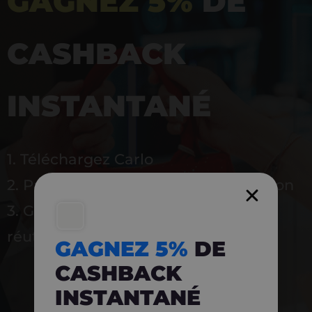
GAGNEZ 5%
DE
CASHBACK
INSTANTANÉ
1. Téléchargez Carlo
2. Payez en magasin avec l’application
3. Gagnez instantanément 5 % à
réutiliser
GAGNEZ 5%
DE
CASHBACK
INSTANTANÉ