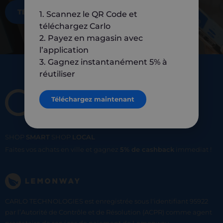
TÉLÉCHARGEZ MAINTENANT
1. Scannez le QR Code et
téléchargez Carlo
2. Payez en magasin avec
l’application
3. Gagnez instantanément 5% à
réutiliser
Téléchargez maintenant
SHOP
SMART
SHOP
LOCAL
Faites vos achats en ville et gagnez
5% de cashback
immediat !
CARLO TECHNOLOGIES est enregistrée sous l'identifiant 95922
par l’Autorité de Contrôle et de Résolution (ACPR) comme agent