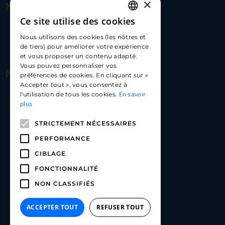
×
Nous contacter
Ce site utilise des cookies
FRENCH
17 Av. Albert II, 98000​
Nous utilisons des cookies (les nôtres et
ENGLISH
de tiers) pour améliorer votre expérience
hello@carloapp.com
et vous proposer un contenu adapté.
SPANISH
Vous pouvez personnaliser vos
Nous suivre
préférences de cookies. En cliquant sur «
Accepter tout », vous consentez à
En savoir
l'utilisation de tous les cookies.
Carlo App | Instagram
plus
Carlo App | Facebook
STRICTEMENT NÉCESSAIRES
Carlo App | Linkedin
PERFORMANCE
CIBLAGE
FONCTIONNALITÉ
NON CLASSIFIÉS
ACCEPTER TOUT
REFUSER TOUT