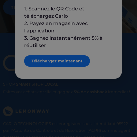
TÉLÉCHARGEZ MAINTENANT
1. Scannez le QR Code et
téléchargez Carlo
2. Payez en magasin avec
l’application
3. Gagnez instantanément 5% à
réutiliser
Téléchargez maintenant
SHOP
SMART
SHOP
LOCAL
Faites vos achats en ville et gagnez
5% de cashback
immediat !
CARLO TECHNOLOGIES est enregistrée sous l'identifiant 95922
par l’Autorité de Contrôle et de Résolution (ACPR) comme agent