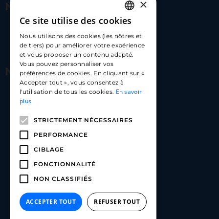
×
Nous contacter
Ce site utilise des cookies
FRENCH
17 Av. Albert II, 98000​
Nous utilisons des cookies (les nôtres et
ENGLISH
de tiers) pour améliorer votre expérience
hello@carloapp.com
et vous proposer un contenu adapté.
SPANISH
Vous pouvez personnaliser vos
Nous suivre
préférences de cookies. En cliquant sur «
Accepter tout », vous consentez à
En savoir
l'utilisation de tous les cookies.
Carlo App | Instagram
plus
Carlo App | Facebook
STRICTEMENT NÉCESSAIRES
Carlo App | Linkedin
PERFORMANCE
CIBLAGE
FONCTIONNALITÉ
NON CLASSIFIÉS
ACCEPTER TOUT
REFUSER TOUT