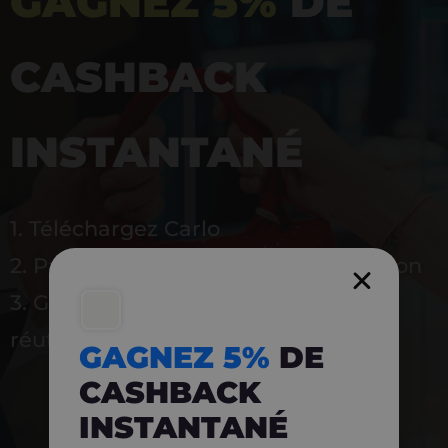
GAGNEZ 5%
DE
CASHBACK
INSTANTANÉ
1. Téléchargez Carlo
2. Payez en magasin avec l’application
3. Gagnez instantanément 5 % à
réutiliser
GAGNEZ 5%
DE
CASHBACK
INSTANTANÉ