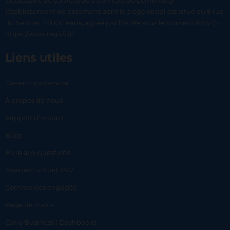
prestataire de services de paiement de Lemonway
(établissement de paiement dont le siège social est situé au 8 rue
du Sentier, 75002 Paris, agréé par l’ACPR sous le numéro 16568) -
https://www.regafi.fr/
Liens utiles
Devenir partenaire
À propos de nous
Rapport d’impact
Blog
Foire aux questions
Assistant virtuel 24/7
Commerces engagés
Page de status
Carlo Business | Dashboard