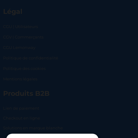
Légal
CGU | Utilisateurs
CGV | Commerçants
CGU Lemonway
Politique de confidentialité
Politique des cookies
Mentions légales
Produits B2B
Lien de paiement
Checkout en ligne
Solutions en marque blanche