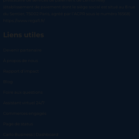
prestataire de services de paiement de Lemonway
(établissement de paiement dont le siège social est situé au 8 rue
du Sentier, 75002 Paris, agréé par l’ACPR sous le numéro 16568) -
https://www.regafi.fr/
Liens utiles
Devenir partenaire
À propos de nous
Rapport d’impact
Blog
Foire aux questions
Assistant virtuel 24/7
Commerces engagés
Page de status
Carlo Business | Dashboard