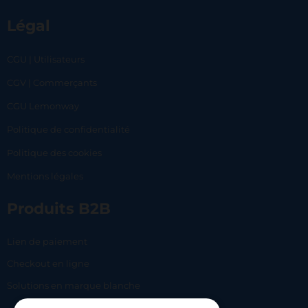
Légal
CGU | Utilisateurs
CGV | Commerçants
CGU Lemonway
Politique de confidentialité
Politique des cookies
Mentions légales
Produits B2B
Lien de paiement
Checkout en ligne
Solutions en marque blanche