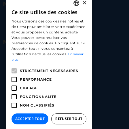
×
Nous contacter
Ce site utilise des cookies
FRENCH
17 Av. Albert II, 98000​
Nous utilisons des cookies (les nôtres et
ENGLISH
de tiers) pour améliorer votre expérience
hello@carloapp.com
et vous proposer un contenu adapté.
SPANISH
Vous pouvez personnaliser vos
Nous suivre
préférences de cookies. En cliquant sur «
Accepter tout », vous consentez à
En savoir
l'utilisation de tous les cookies.
Carlo App | Instagram
plus
Carlo App | Facebook
STRICTEMENT NÉCESSAIRES
Carlo App | Linkedin
PERFORMANCE
CIBLAGE
FONCTIONNALITÉ
NON CLASSIFIÉS
ACCEPTER TOUT
REFUSER TOUT