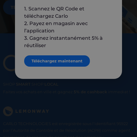
TÉLÉCHARGEZ MAINTENANT
1. Scannez le QR Code et
téléchargez Carlo
2. Payez en magasin avec
l’application
3. Gagnez instantanément 5% à
réutiliser
Téléchargez maintenant
SHOP
SMART
SHOP
LOCAL
Faites vos achats en ville et gagnez
5% de cashback
immediat !
CARLO TECHNOLOGIES est enregistrée sous l'identifiant 95922
par l’Autorité de Contrôle et de Résolution (ACPR) comme agent