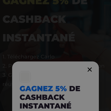
GAGNEZ 5%
DE
CASHBACK
INSTANTANÉ
1. Téléchargez Carlo
2. Payez en magasin avec l’application
3. Gagnez instantanément 5 % à
réutiliser
GAGNEZ 5%
DE
CASHBACK
INSTANTANÉ