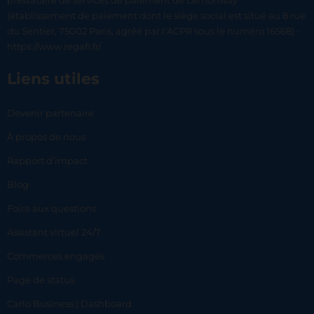
prestataire de services de paiement de Lemonway
(établissement de paiement dont le siège social est situé au 8 rue
du Sentier, 75002 Paris, agréé par l’ACPR sous le numéro 16568) -
https://www.regafi.fr/
Liens utiles
Devenir partenaire
À propos de nous
Rapport d’impact
Blog
Foire aux questions
Assistant virtuel 24/7
Commerces engagés
Page de status
Carlo Business | Dashboard