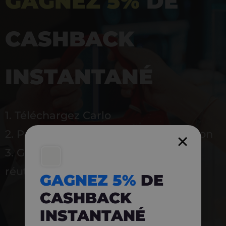
GAGNEZ 5%
DE
CASHBACK
INSTANTANÉ
1. Téléchargez Carlo
2. Payez en magasin avec l’application
3. Gagnez instantanément 5 % à
réutiliser
GAGNEZ 5%
DE
CASHBACK
INSTANTANÉ