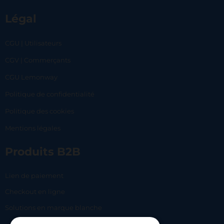
Légal
CGU | Utilisateurs
CGV | Commerçants
CGU Lemonway
Politique de confidentialité
Politique des cookies
Mentions légales
Produits B2B
Lien de paiement
Checkout en ligne
Solutions en marque blanche