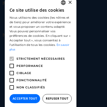
×
Nous contacter
Ce site utilise des cookies
FRENCH
17 Av. Albert II, 98000​
Nous utilisons des cookies (les nôtres et
ENGLISH
de tiers) pour améliorer votre expérience
hello@carloapp.com
et vous proposer un contenu adapté.
SPANISH
Vous pouvez personnaliser vos
Nous suivre
préférences de cookies. En cliquant sur «
Accepter tout », vous consentez à
En savoir
l'utilisation de tous les cookies.
Carlo App | Instagram
plus
Carlo App | Facebook
STRICTEMENT NÉCESSAIRES
Carlo App | Linkedin
PERFORMANCE
CIBLAGE
FONCTIONNALITÉ
NON CLASSIFIÉS
ACCEPTER TOUT
REFUSER TOUT