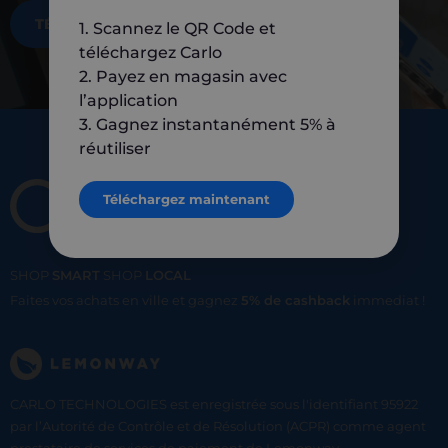
TÉLÉCHARGEZ MAINTENANT
1. Scannez le QR Code et
téléchargez Carlo
2. Payez en magasin avec
l’application
3. Gagnez instantanément 5% à
réutiliser
Téléchargez maintenant
SHOP
SMART
SHOP
LOCAL
Faites vos achats en ville et gagnez
5% de cashback
immediat !
CARLO TECHNOLOGIES est enregistrée sous l'identifiant 95922
par l’Autorité de Contrôle et de Résolution (ACPR) comme agent