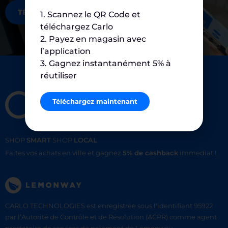
TÉLÉCHARGEZ MAINTENANT
1. Scannez le QR Code et
téléchargez Carlo
2. Payez en magasin avec
l’application
3. Gagnez instantanément 5% à
réutiliser
Téléchargez maintenant
SHOP
SMART
SHOP
LOCAL
Faites vos achats en ville et gagnez
5% de cashback
immediat !
CARLO TECHNOLOGIES est enregistrée sous l'identifiant 95922
par l’Autorité de Contrôle et de Résolution (ACPR) comme agent