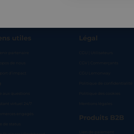
ens utiles
Légal
enir partenaire
CGU | Utilisateurs
ropos de nous
CGV | Commerçants
RT
SHOP
L
port d’impact
CGU Lemonway
g
Politique de confidentialité
e aux questions
Politique des cookies
stant virtuel 24/7
Mentions légales
merces engagés
Produits B2B
e de status
Lien de paiement
lo Business | Dashboard