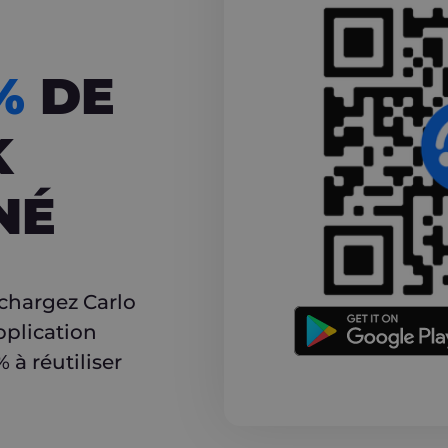
CASHBACK
5%
DE
K
NÉ
r
échargez Carlo
pplication
à réutiliser