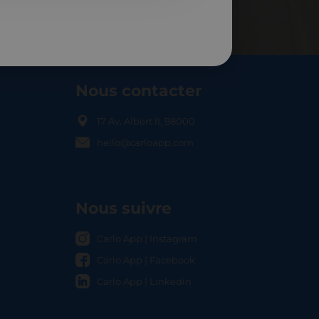
Nous contacter
17 Av. Albert II, 98000
hello@carloapp.com
OCAL
Nous suivre
Carlo App | Instagram
Carlo App | Facebook
Carlo App | Linkedin