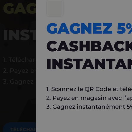
GAGNEZ 5%
DE 
GAGNEZ 
INSTANTANÉ
CASHBAC
INSTANTA
1. Téléchargez Carlo
2. Payez en magasin avec l’application
3. Gagnez instantanément 5 % à réutilise
1. Scannez le QR Code et tél
2. Payez en magasin avec l’a
3. Gagnez instantanément 5% 
TÉLÉCHARGEZ MAINTENANT