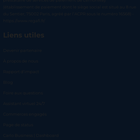
prestataire de services de paiement de Lemonway
(établissement de paiement dont le siège social est situé au 8 rue
du Sentier, 75002 Paris, agréé par l’ACPR sous le numéro 16568) -
https://www.regafi.fr/
Liens utiles
Devenir partenaire
À propos de nous
Rapport d’impact
Blog
Foire aux questions
Assistant virtuel 24/7
Commerces engagés
Page de status
Carlo Business | Dashboard