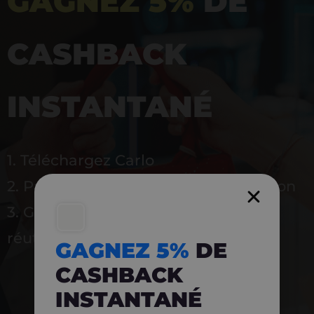
GAGNEZ 5%
DE
CASHBACK
INSTANTANÉ
1. Téléchargez Carlo
2. Payez en magasin avec l’application
3. Gagnez instantanément 5 % à
réutiliser
GAGNEZ 5%
DE
CASHBACK
INSTANTANÉ