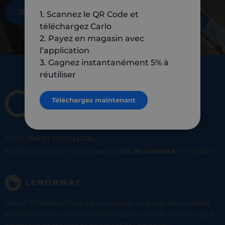
TÉLÉCHARGEZ MAINTENANT
1. Scannez le QR Code et
téléchargez Carlo
2. Payez en magasin avec
l’application
3. Gagnez instantanément 5% à
réutiliser
Téléchargez maintenant
SHOP
SMART
SHOP
LOCAL
Faites vos achats en ville et gagnez
5% de cashback
immediat !
CARLO TECHNOLOGIES est enregistrée sous l'identifiant 95922
par l’Autorité de Contrôle et de Résolution (ACPR) comme agent