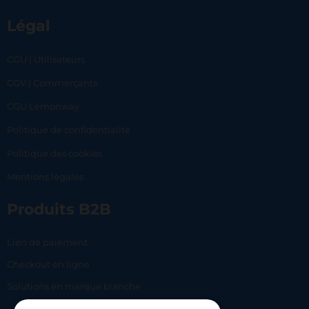
Légal
CGU | Utilisateurs
CGV | Commerçants
CGU Lemonway
Politique de confidentialité
Politique des cookies
Mentions légales
Produits B2B
Lien de paiement
Checkout en ligne
Solutions en marque blanche