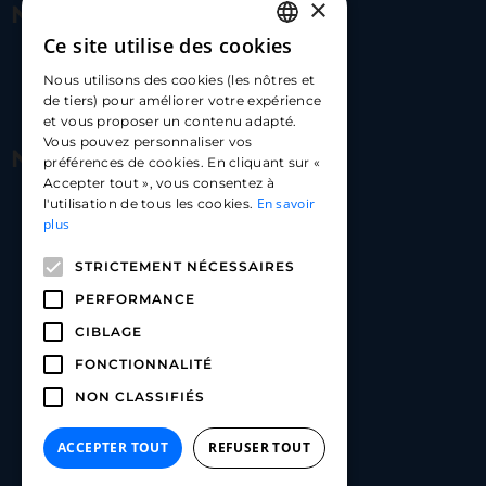
×
Nous contacter
Ce site utilise des cookies
FRENCH
17 Av. Albert II, 98000​
Nous utilisons des cookies (les nôtres et
ENGLISH
de tiers) pour améliorer votre expérience
hello@carloapp.com
et vous proposer un contenu adapté.
SPANISH
Vous pouvez personnaliser vos
Nous suivre
préférences de cookies. En cliquant sur «
Accepter tout », vous consentez à
En savoir
l'utilisation de tous les cookies.
Carlo App | Instagram
plus
Carlo App | Facebook
STRICTEMENT NÉCESSAIRES
Carlo App | Linkedin
PERFORMANCE
CIBLAGE
FONCTIONNALITÉ
NON CLASSIFIÉS
ACCEPTER TOUT
REFUSER TOUT