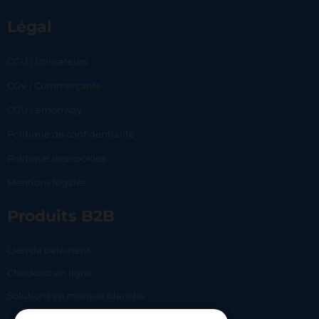
Légal
CGU | Utilisateurs
CGV | Commerçants
CGU Lemonway
Politique de confidentialité
Politique des cookies
Mentions légales
Produits B2B
Lien de paiement
Checkout en ligne
Solutions en marque blanche