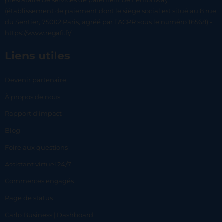
prestataire de services de paiement de Lemonway
(établissement de paiement dont le siège social est situé au 8 rue
du Sentier, 75002 Paris, agréé par l’ACPR sous le numéro 16568) -
https://www.regafi.fr/
Liens utiles
Devenir partenaire
À propos de nous
Rapport d’impact
Blog
Foire aux questions
Assistant virtuel 24/7
Commerces engagés
Page de status
Carlo Business | Dashboard