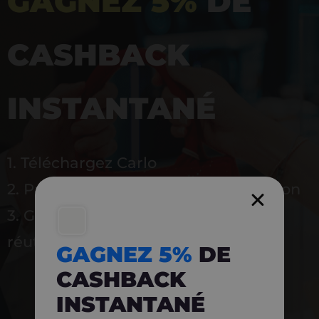
GAGNEZ 5%
DE
CASHBACK
INSTANTANÉ
1. Téléchargez Carlo
2. Payez en magasin avec l’application
3. Gagnez instantanément 5 % à
réutiliser
GAGNEZ 5%
DE
CASHBACK
INSTANTANÉ