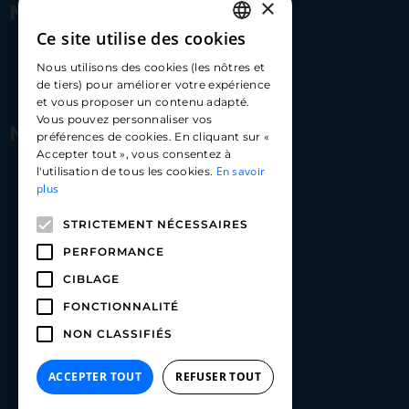
×
Nous contacter
Ce site utilise des cookies
FRENCH
17 Av. Albert II, 98000​
Nous utilisons des cookies (les nôtres et
ENGLISH
de tiers) pour améliorer votre expérience
hello@carloapp.com
et vous proposer un contenu adapté.
SPANISH
Vous pouvez personnaliser vos
Nous suivre
préférences de cookies. En cliquant sur «
Accepter tout », vous consentez à
En savoir
l'utilisation de tous les cookies.
Carlo App | Instagram
plus
Carlo App | Facebook
STRICTEMENT NÉCESSAIRES
Carlo App | Linkedin
PERFORMANCE
CIBLAGE
FONCTIONNALITÉ
NON CLASSIFIÉS
ACCEPTER TOUT
REFUSER TOUT