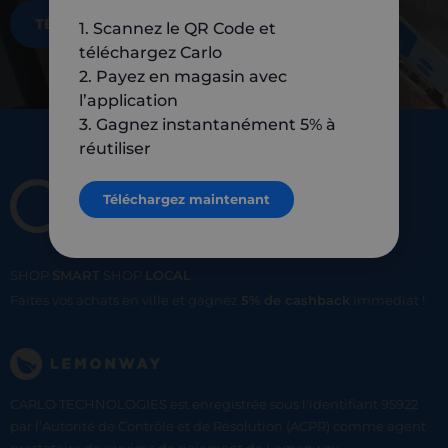
TÉLÉCHARGEZ MAINTENANT
1. Scannez le QR Code et
téléchargez Carlo
2. Payez en magasin avec
l’application
3. Gagnez instantanément 5% à
réutiliser
Téléchargez maintenant
SHOP
SMART
SHOP
LOCAL
Faites vos achats en ville et gagnez
5% de cashback
immediat !
CARLO TECHNOLOGIES est enregistrée sous l'identifiant 95922
par l’Autorité de Contrôle et de Résolution (ACPR) comme agent