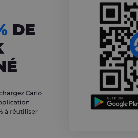
CASHBACK
5%
DE
K
NÉ
r
échargez Carlo
pplication
à réutiliser