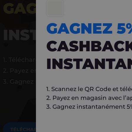
GAGNEZ 5%
DE 
GAGNEZ 
INSTANTANÉ
CASHBAC
INSTANTA
1. Téléchargez Carlo
2. Payez en magasin avec l’application
3. Gagnez instantanément 5 % à réutilise
1. Scannez le QR Code et tél
2. Payez en magasin avec l’a
3. Gagnez instantanément 5% 
TÉLÉCHARGEZ MAINTENANT