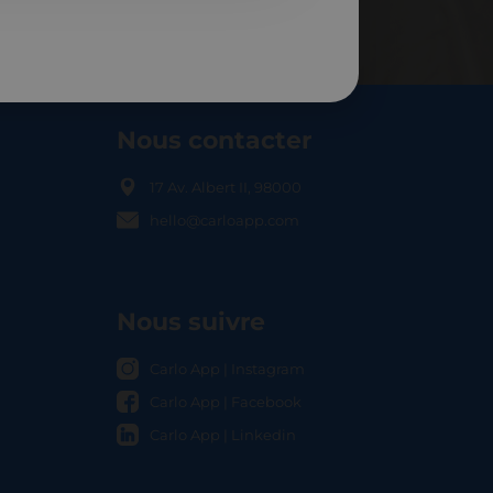
Nous contacter
17 Av. Albert II, 98000
hello@carloapp.com
OCAL
Nous suivre
Carlo App | Instagram
Carlo App | Facebook
Carlo App | Linkedin