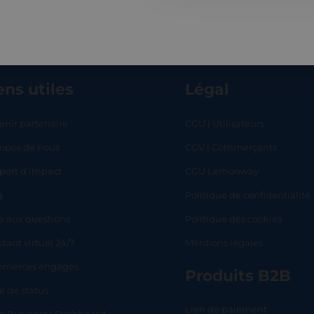
ens utiles
Légal
enir partenaire
CGU | Utilisateurs
ropos de nous
CGV | Commerçants
RT
SHOP
L
port d’impact
CGU Lemonway
g
Politique de confidentialité
e aux questions
Politique des cookies
stant virtuel 24/7
Mentions légales
merces engagés
Produits B2B
e de status
Lien de paiement
lo Business | Dashboard