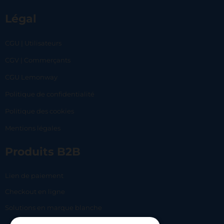
Légal
CGU | Utilisateurs
CGV | Commerçants
CGU Lemonway
Politique de confidentialité
Politique des cookies
Mentions légales
Produits B2B
Lien de paiement
Checkout en ligne
Solutions en marque blanche