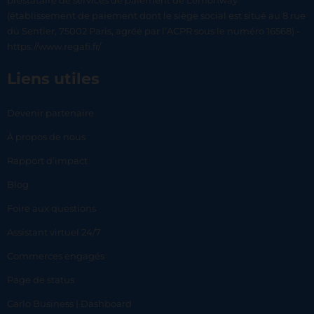
prestataire de services de paiement de Lemonway
(établissement de paiement dont le siège social est situé au 8 rue
du Sentier, 75002 Paris, agréé par l’ACPR sous le numéro 16568) -
https://www.regafi.fr/
Liens utiles
Devenir partenaire
À propos de nous
Rapport d’impact
Blog
Foire aux questions
Assistant virtuel 24/7
Commerces engagés
Page de status
Carlo Business | Dashboard