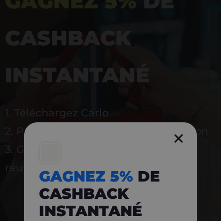
GAGNEZ 5%
DE
CASHBACK
INSTANTANÉ
1. Téléchargez Carlo
2. Payez en magasin avec l’application
3. Gagnez instantanément 5 % à
réutiliser
GAGNEZ 5%
DE
CASHBACK
INSTANTANÉ