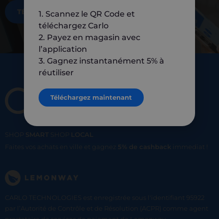
TÉLÉCHARGEZ MAINTENANT
1. Scannez le QR Code et
téléchargez Carlo
2. Payez en magasin avec
l’application
3. Gagnez instantanément 5% à
réutiliser
Téléchargez maintenant
SHOP
SMART
SHOP
LOCAL
Faites vos achats en ville et gagnez
5% de cashback
immediat !
CARLO TECHNOLOGIES est enregistrée sous l'identifiant 95922
par l’Autorité de Contrôle et de Résolution (ACPR) comme agent