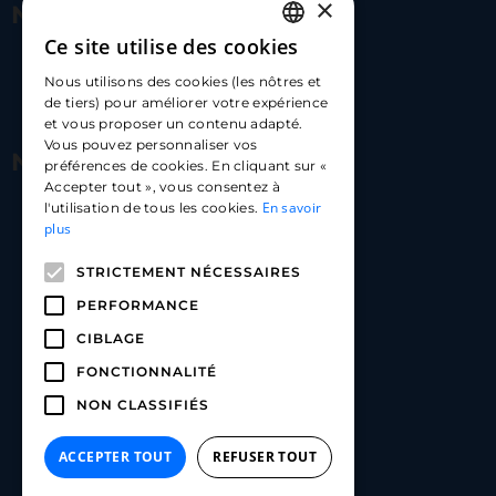
×
Nous contacter
Ce site utilise des cookies
FRENCH
17 Av. Albert II, 98000​
Nous utilisons des cookies (les nôtres et
ENGLISH
de tiers) pour améliorer votre expérience
hello@carloapp.com
et vous proposer un contenu adapté.
SPANISH
Vous pouvez personnaliser vos
Nous suivre
préférences de cookies. En cliquant sur «
Accepter tout », vous consentez à
En savoir
l'utilisation de tous les cookies.
Carlo App | Instagram
plus
Carlo App | Facebook
STRICTEMENT NÉCESSAIRES
Carlo App | Linkedin
PERFORMANCE
CIBLAGE
FONCTIONNALITÉ
NON CLASSIFIÉS
ACCEPTER TOUT
REFUSER TOUT