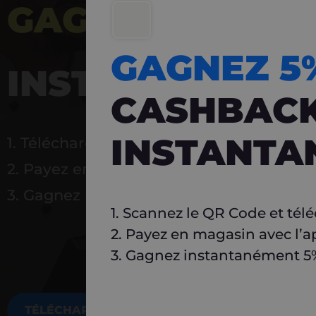
GAGNEZ 5%
DE 
GAGNEZ 
INSTANTANÉ
CASHBAC
INSTANTA
1. Téléchargez Carlo
2. Payez en magasin avec l’application
3. Gagnez instantanément 5 % à réutilise
1. Scannez le QR Code et tél
2. Payez en magasin avec l’a
3. Gagnez instantanément 5% 
TÉLÉCHARGEZ MAINTENANT