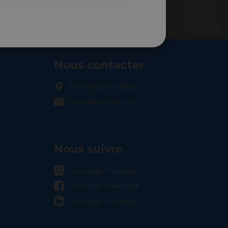
Nous contacter
17 Av. Albert II, 98000
hello@carloapp.com
OCAL
Nous suivre
Carlo App | Instagram
Carlo App | Facebook
Carlo App | Linkedin