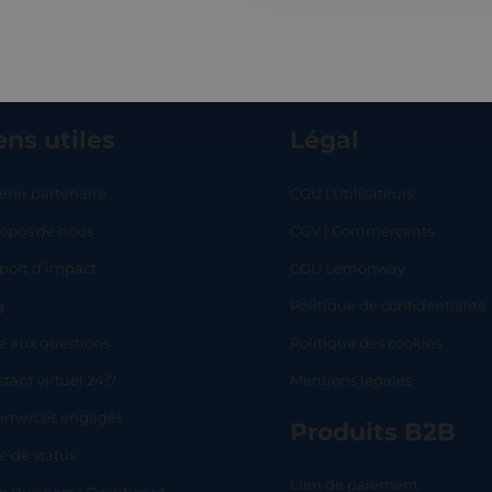
ens utiles
Légal
enir partenaire
CGU | Utilisateurs
ropos de nous
CGV | Commerçants
RT
SHOP
L
port d’impact
CGU Lemonway
g
Politique de confidentialité
e aux questions
Politique des cookies
stant virtuel 24/7
Mentions légales
merces engagés
Produits B2B
e de status
Lien de paiement
lo Business | Dashboard