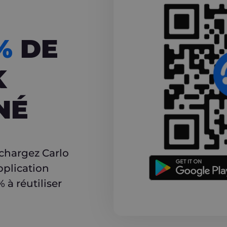
CASHBACK
5%
DE
K
NÉ
r
échargez Carlo
pplication
à réutiliser