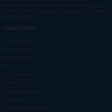
prestataire de services de paiement de Lemonway
(établissement de paiement dont le siège social est situé au 8 rue
du Sentier, 75002 Paris, agréé par l’ACPR sous le numéro 16568) -
https://www.regafi.fr/
Liens utiles
Devenir partenaire
À propos de nous
Rapport d’impact
Blog
Foire aux questions
Assistant virtuel 24/7
Commerces engagés
Page de status
Carlo Business | Dashboard