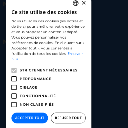
×
Nous contacter
Ce site utilise des cookies
FRENCH
17 Av. Albert II, 98000​
Nous utilisons des cookies (les nôtres et
ENGLISH
de tiers) pour améliorer votre expérience
hello@carloapp.com
et vous proposer un contenu adapté.
SPANISH
Vous pouvez personnaliser vos
Nous suivre
préférences de cookies. En cliquant sur «
Accepter tout », vous consentez à
En savoir
l'utilisation de tous les cookies.
Carlo App | Instagram
plus
Carlo App | Facebook
STRICTEMENT NÉCESSAIRES
Carlo App | Linkedin
PERFORMANCE
CIBLAGE
FONCTIONNALITÉ
NON CLASSIFIÉS
ACCEPTER TOUT
REFUSER TOUT