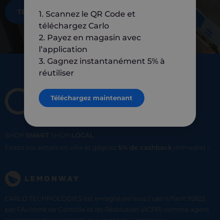
TÉLÉCHARGEZ MAINTENANT
1. Scannez le QR Code et
téléchargez Carlo
2. Payez en magasin avec
l’application
3. Gagnez instantanément 5% à
réutiliser
Téléchargez maintenant
SHOP
SMART
SHOP
LOCAL
Faites vos achats en ville et gagnez
5% de cashback
immediat !
CARLO TECHNOLOGIES est enregistrée sous l'identifiant 95922
par l’Autorité de Contrôle et de Résolution (ACPR) comme agent