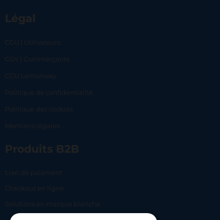
Légal
CGU | Utilisateurs
CGV | Commerçants
CGU Lemonway
Politique de confidentialité
Politique des cookies
Mentions légales
Produits B2B
Lien de paiement
Checkout en ligne
Solutions en marque blanche