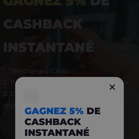
GAGNEZ 5%
DE
CASHBACK
INSTANTANÉ
1. Téléchargez Carlo
2. Payez en magasin avec l’application
3. Gagnez instantanément 5 % à
réutiliser
GAGNEZ 5%
DE
CASHBACK
INSTANTANÉ