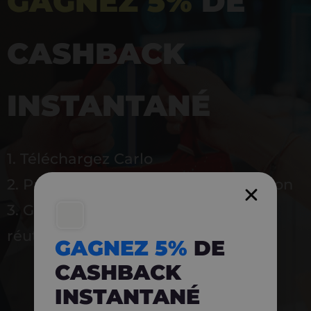
GAGNEZ 5%
DE
CASHBACK
INSTANTANÉ
1. Téléchargez Carlo
2. Payez en magasin avec l’application
3. Gagnez instantanément 5 % à
réutiliser
GAGNEZ 5%
DE
CASHBACK
INSTANTANÉ