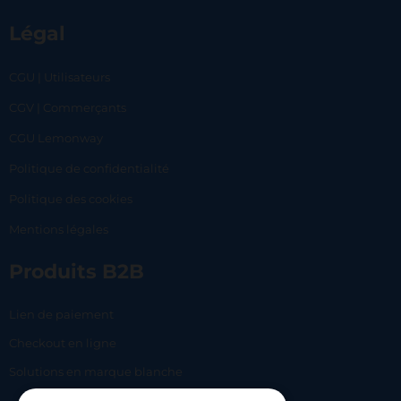
Légal
CGU | Utilisateurs
CGV | Commerçants
CGU Lemonway
Politique de confidentialité
Politique des cookies
Mentions légales
Produits B2B
Lien de paiement
Checkout en ligne
Solutions en marque blanche