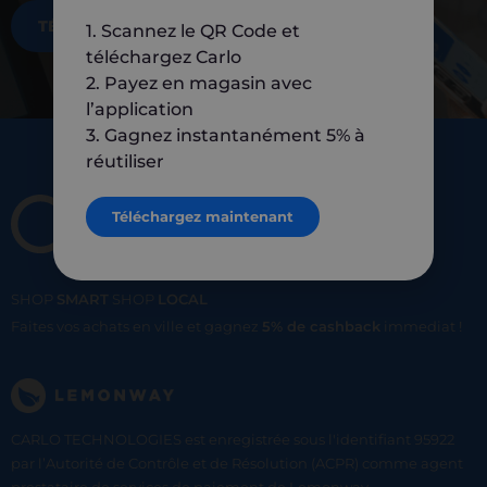
TÉLÉCHARGEZ MAINTENANT
1. Scannez le QR Code et
téléchargez Carlo
2. Payez en magasin avec
l’application
3. Gagnez instantanément 5% à
réutiliser
Téléchargez maintenant
SHOP
SMART
SHOP
LOCAL
Faites vos achats en ville et gagnez
5% de cashback
immediat !
CARLO TECHNOLOGIES est enregistrée sous l'identifiant 95922
par l’Autorité de Contrôle et de Résolution (ACPR) comme agent