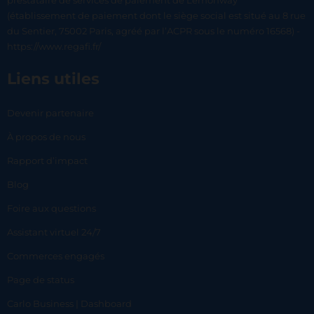
prestataire de services de paiement de Lemonway
(établissement de paiement dont le siège social est situé au 8 rue
du Sentier, 75002 Paris, agréé par l’ACPR sous le numéro 16568) -
https://www.regafi.fr/
Liens utiles
Devenir partenaire
À propos de nous
Rapport d’impact
Blog
Foire aux questions
Assistant virtuel 24/7
Commerces engagés
Page de status
Carlo Business | Dashboard