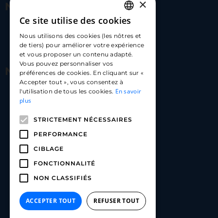
×
Nous contacter
Ce site utilise des cookies
FRENCH
17 Av. Albert II, 98000​
Nous utilisons des cookies (les nôtres et
ENGLISH
de tiers) pour améliorer votre expérience
hello@carloapp.com
et vous proposer un contenu adapté.
SPANISH
Vous pouvez personnaliser vos
Nous suivre
préférences de cookies. En cliquant sur «
Accepter tout », vous consentez à
En savoir
l'utilisation de tous les cookies.
Carlo App | Instagram
plus
Carlo App | Facebook
STRICTEMENT NÉCESSAIRES
Carlo App | Linkedin
PERFORMANCE
CIBLAGE
FONCTIONNALITÉ
NON CLASSIFIÉS
ACCEPTER TOUT
REFUSER TOUT