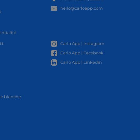
OCAL
hello@carloapp.com
s
entialité
es
Carlo App | Instagram
Carlo App | Facebook
Carlo App | Linkedin
ue blanche