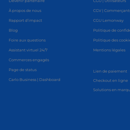
Devenir partenaire
CGU | Utilisateurs
T
SHOP
L
À propos de nous
CGV | Commerçant
Rapport d’impact
CGU Lemonway
Blog
Politique de confid
Foire aux questions
Politique des cooki
Assistant virtuel 24/7
Mentions légales
Commerces engagés
Page de status
Lien de paiement
Carlo Business | Dashboard
Checkout en ligne
Solutions en marq